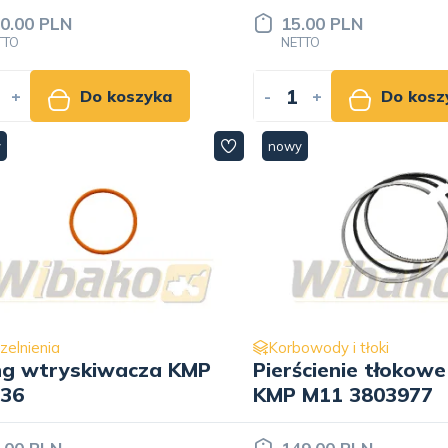
3328948
0.00 PLN
15.00 PLN
TTO
NETTO
+
Do koszyka
-
+
Do kosz
y
nowy
zelnienia
Korbowody i tłoki
ng wtryskiwacza KMP
Pierścienie tłokowe
36
KMP M11 3803977