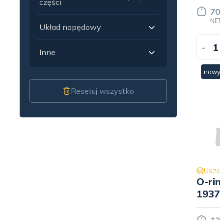
części
70
NE
Układ napędowy
-
Inne
now
Resetuj wszystko
Uszc
O-ri
1937