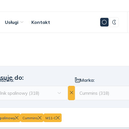
Usługi
Kontakt
suje do:
Nazwa:
Marka:
spalinowy
Cummins
M11-C