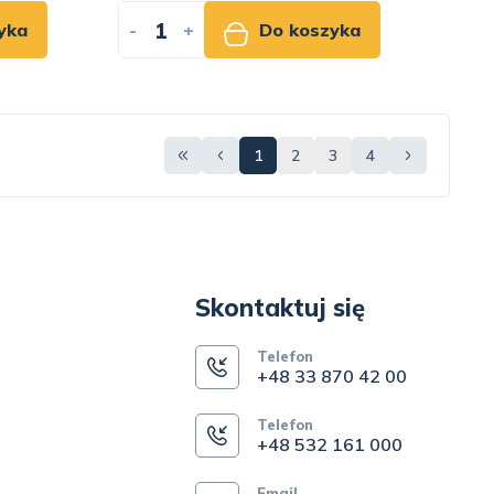
yka
-
+
Do koszyka
1
2
3
4
Skontaktuj się
Telefon
+48 33 870 42 00
Telefon
+48 532 161 000
Email