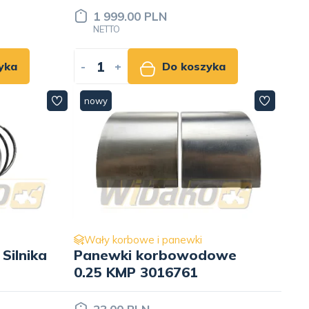
1 999.00 PLN
NETTO
yka
-
+
Do koszyka
nowy
Wały korbowe i panewki
 Silnika
Panewki korbowodowe
0.25 KMP 3016761