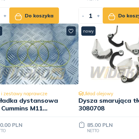
+
Do koszyka
-
+
Do kosz
y
nowy
i i zestawy naprawcze
Układ olejowy
ładka dystansowa
Dysza smarująca t
i Cummins M11
3080708
623
0.00 PLN
85.00 PLN
TTO
NETTO