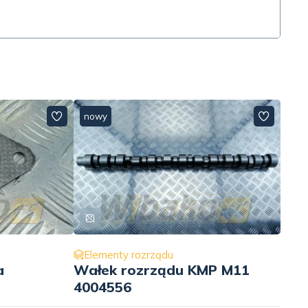
nowy
Elementy rozrządu
a
Wałek rozrządu KMP M11
4004556