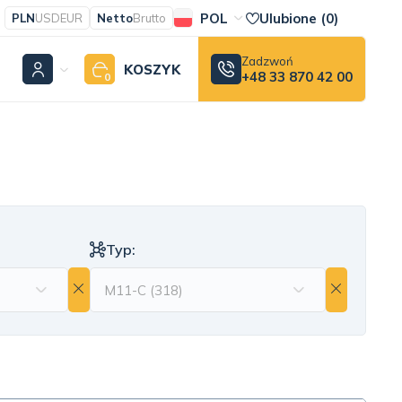
POL
Ulubione (
0
)
PLN
USD
EUR
Netto
Brutto
Zadzwoń
KOSZYK
+48 33 870 42 00
0
Typ: