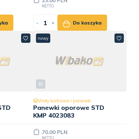
23.00 PLN
NETTO
yka
-
+
Do koszyka
nowy
Wały korbowe i panewki
STD
Panewki oporowe STD
KMP 4023083
70.00 PLN
NETTO