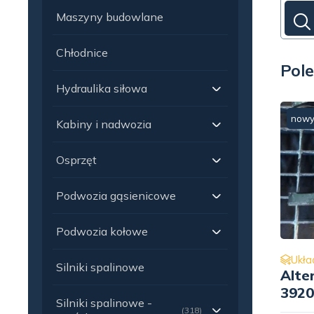
Maszyny budowlane
Chłodnice
Pole
Hydraulika siłowa
now
Kabiny i nadwozia
Osprzęt
Podwozia gąsienicowe
Podwozia kołowe
Ukła
Silniki spalinowe
Alte
3920
Silniki spalinowe -
(318)