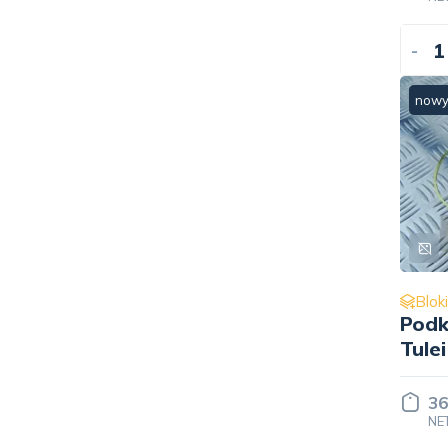
-
now
Blok
Podk
Tule
3032
36
NE