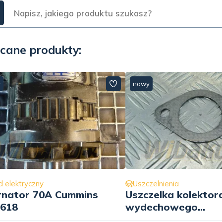
cane produkty:
y
nowy
d elektryczny
Uszczelnienia
rnator 70A Cummins
Uszczelka kolektor
618
wydechowego
kryngielitowa wbk