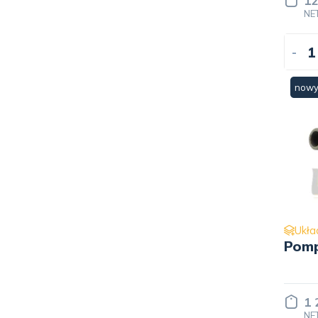
12
NE
-
now
Ukła
Pom
1 
NE