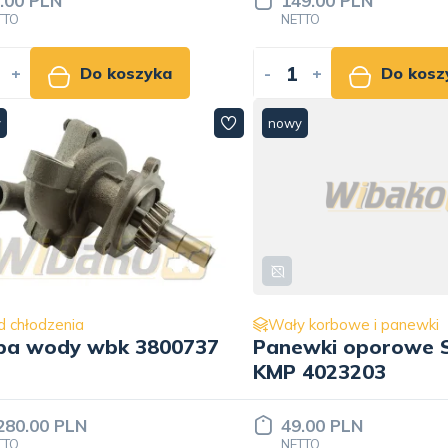
.00 PLN
149.00 PLN
TTO
NETTO
+
Do koszyka
-
+
Do kosz
y
nowy
d chłodzenia
Wały korbowe i panewki
pa wody wbk 3800737
Panewki oporowe 
KMP 4023203
280.00 PLN
49.00 PLN
TTO
NETTO