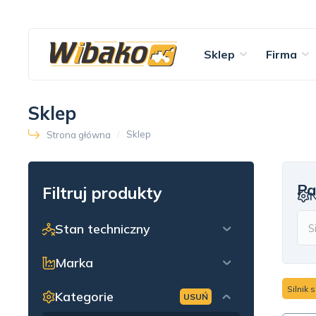
Sklep
Firma
Sklep
Sklep
Strona główna
Pa
Filtruj produkty
Stan techniczny
Marka
Silnik 
Kategorie
USUŃ