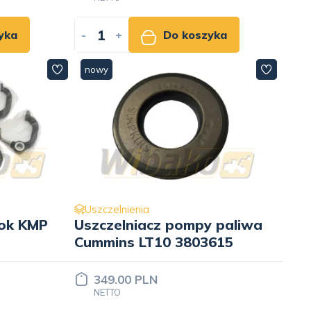
yka
-
+
Do koszyka
nowy
Uszczelnienia
łok KMP
Uszczelniacz pompy paliwa
Cummins LT10 3803615
349.00 PLN
NETTO