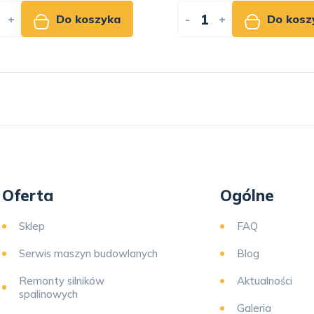
+
Do koszyka
-
+
Do kosz
Oferta
Ogólne
Sklep
FAQ
Serwis maszyn budowlanych
Blog
Remonty silników
Aktualności
spalinowych
Galeria