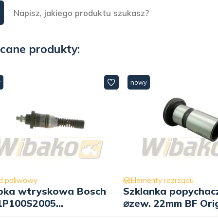
cane produkty:
y
nowy
d paliwowy
Elementy rozrządu
pka wtryskowa Bosch
Szklanka popychac
1P100S2005
⌀zew. 22mm BF Orig
401105
20010510132