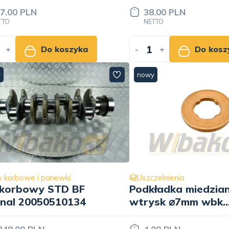
7.00 PLN
38.00 PLN
TTO
NETTO
+
Do koszyka
-
+
Do kosz
y
nowy
 korbowe i panewki
Uszczelnienia
korbowy STD BF
Podkładka miedzia
inal 20050510134
wtrysk ⌀7mm wbk
7381047