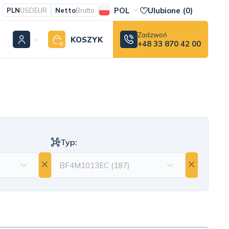
POL
Ulubione (
0
)
PLN
USD
EUR
Netto
Brutto
Zadzwoń
KOSZYK
+48 33 870 42 00
0
Typ: