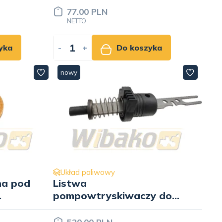
77.00 PLN
NETTO
yka
-
+
Do koszyka
nowy
Układ paliwowy
na pod
Listwa
pompowtryskiwaczy do
silnika Deutz BF4M1013
02112511