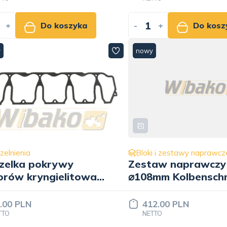
+
Do koszyka
-
+
Do kosz
y
nowy
zelnienia
Bloki i zestawy naprawcz
zelka pokrywy
Zestaw naprawczy
rów kryngielitowa
⌀108mm Kolbensch
tech ENT010406
41506960
.00 PLN
412.00 PLN
TTO
NETTO