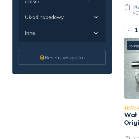
części
25
NE
Układ napędowy
-
Inne
now
Resetuj wszystko
Wały
Wał 
Orig