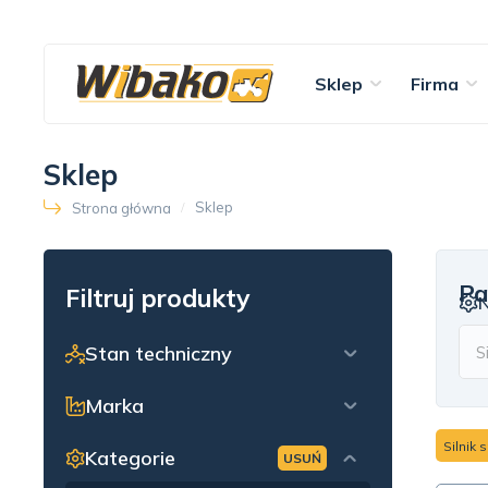
Sklep
Firma
Sklep
Sklep
Strona główna
Pa
Filtruj produkty
Stan techniczny
Marka
Silnik 
Kategorie
USUŃ