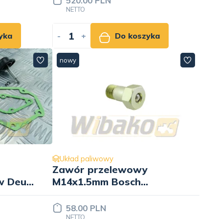
520.00 PLN
NETTO
yka
-
+
Do koszyka
nowy
Układ paliwowy
Zawór przelewowy
w Deutz
M14x1.5mm Bosch
1417413048
58.00 PLN
NETTO