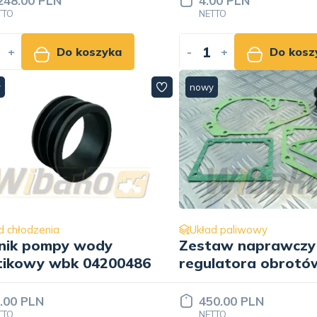
248.00 PLN
4.00 PLN
TTO
NETTO
+
Do koszyka
-
+
Do kosz
y
nowy
d chłodzenia
Układ paliwowy
nik pompy wody
Zestaw naprawczy
tikowy wbk 04200486
regulatora obrotó
02111580
.00 PLN
450.00 PLN
TTO
NETTO