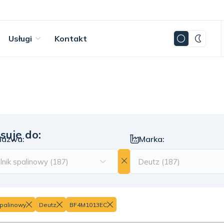
Usługi
Kontakt
suje do:
Nazwa:
Marka:
spalinowy
Deutz
BF4M1013EC