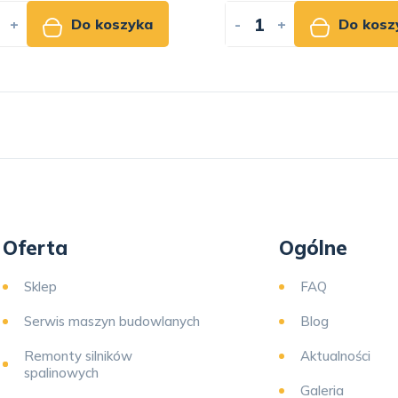
+
Do koszyka
-
+
Do kosz
Oferta
Ogólne
Sklep
FAQ
Serwis maszyn budowlanych
Blog
Remonty silników
Aktualności
spalinowych
Galeria