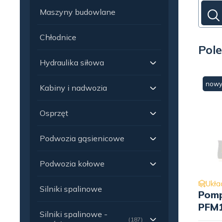
Maszyny budowlane
Chłodnice
Pole
Hydraulika siłowa
now
Kabiny i nadwozia
Osprzęt
Podwozia gąsienicowe
Podwozia kołowe
Ukła
Silniki spalinowe
Pom
PFM
Silniki spalinowe -
0414
(187)