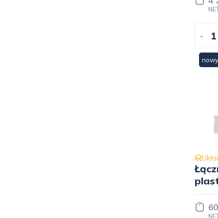
4 
NE
-
now
Ukła
Łącz
plas
60
NE