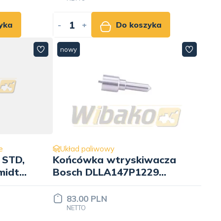
yka
-
+
Do koszyka
nowy
e
Układ paliwowy
 STD,
Końcówka wtryskiwacza
midt
Bosch DLLA147P1229
0433171779
83.00 PLN
NETTO