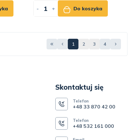
yka
-
+
Do koszyka
1
2
3
4
Skontaktuj się
Telefon
+48 33 870 42 00
Telefon
+48 532 161 000
Email