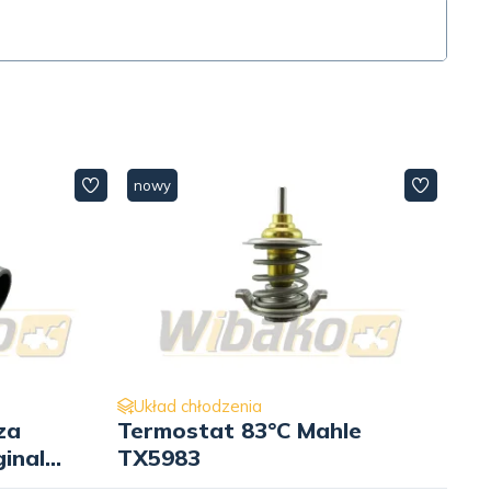
nowy
Układ chłodzenia
za
Termostat 83°C Mahle
inal
TX5983