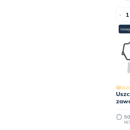
-
now
Uszc
Uszc
zawo
Engi
50
NE