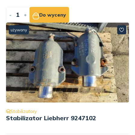
-
+
Do wyceny
używany
Stabilizatory
Stabilizator Liebherr 9247102