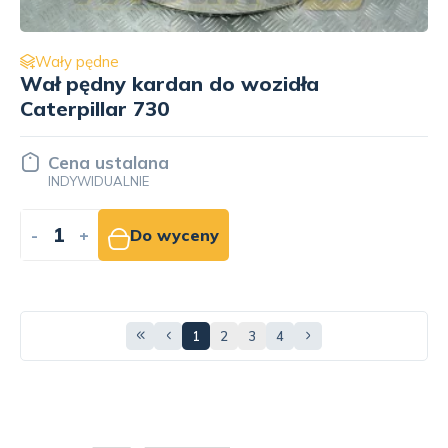
Wały pędne
Wał pędny kardan do wozidła
Caterpillar 730
Cena ustalana
INDYWIDUALNIE
-
+
Do wyceny
1
2
3
4