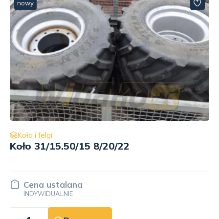
nowy
Koła i felgi
Koło 31/15.50/15 8/20/22
Cena ustalana
INDYWIDUALNIE