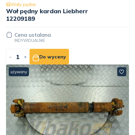
Wały pędne
Wał pędny kardan Liebherr
12209189
Cena ustalana
INDYWIDUALNIE
-
+
Do wyceny
używany