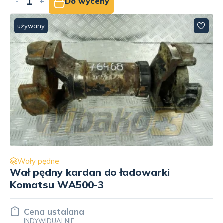
-
+
Do wyceny
używany
Wały pędne
Wał pędny kardan do ładowarki
Komatsu WA500-3
Cena ustalana
INDYWIDUALNIE