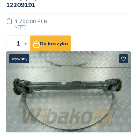
12209191
1 700.00 PLN
NETTO
-
+
Do koszyka
używany