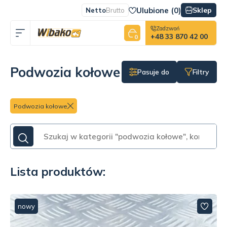
Ulubione (
0
)
Sklep
Netto
Brutto
Zadzwoń
+48 33 870 42 00
0
Podwozia kołowe
Pasuje do
Filtry
Podwozia kołowe
Lista produktów:
nowy