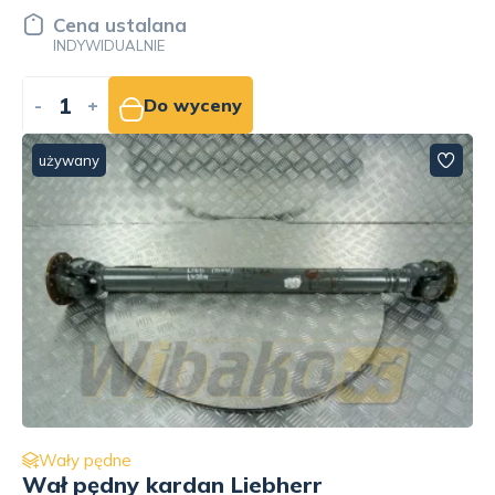
Cena ustalana
INDYWIDUALNIE
-
+
Do wyceny
używany
Wały pędne
Wał pędny kardan Liebherr