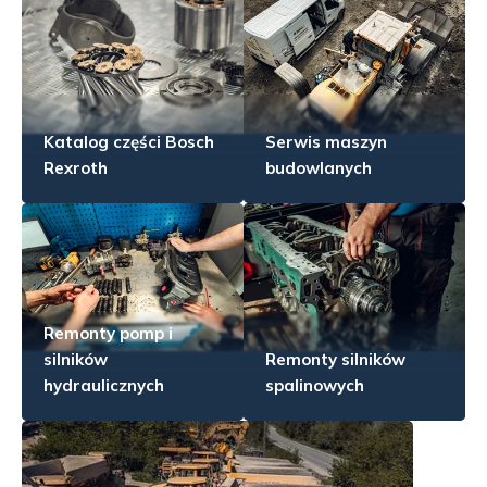
Katalog części Bosch
Serwis maszyn
Rexroth
budowlanych
Remonty pomp i
silników
Remonty silników
hydraulicznych
spalinowych