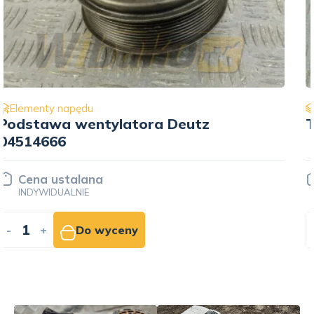
Elementy napędu
Tłumik drgań Liebherr 9177781
Cena ustalana
INDYWIDUALNIE
-
+
Do wyceny