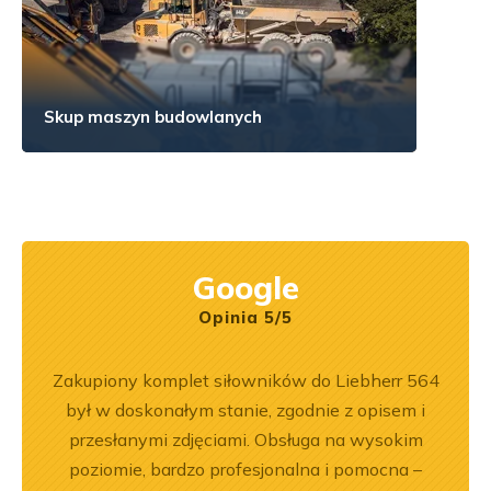
Skup maszyn budowlanych
Google
Opinia 5/5
ka
Zakupiony komplet siłowników do Liebherr 564
Wspó
bsługa
był w doskonałym stanie, zgodnie z opisem i
Pole
ci
przesłanymi zdjęciami. Obsługa na wysokim
będę 
ękuję!
poziomie, bardzo profesjonalna i pomocna –