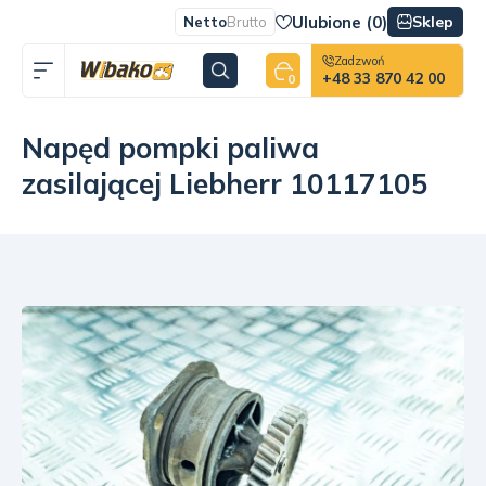
Ulubione (
0
)
Sklep
Netto
Brutto
Zadzwoń
+48 33 870 42 00
0
Napęd pompki paliwa
zasilającej Liebherr 10117105