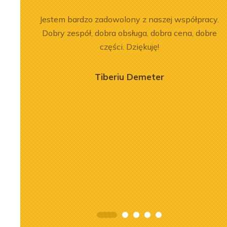
ersonel.
Jestem bardzo zadowolony z naszej współpracy.
zowane
Dobry zespół, dobra obsługa, dobra cena, dobre
części. Dziękuję!
Tiberiu Demeter
2026-07-03
nika Liebherr
Remont silnika Liebherr
 ładowarce LR
D9508 A7 w dźwigu LTM
c
1300-6.2
j
Zobacz więcej