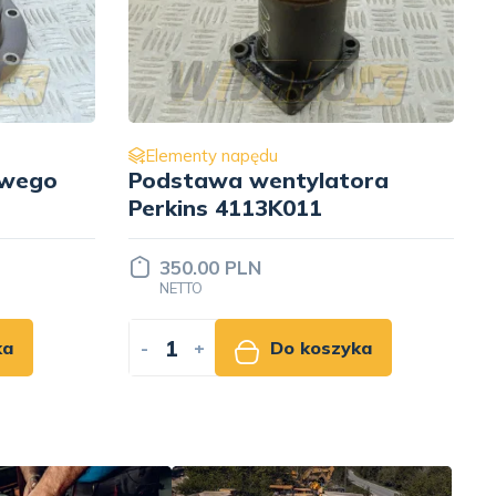
Elementy napędu
ora
Dystans podstawy
wentylatora H= 50 mm
Cummins 3910130
Cena ustalana
INDYWIDUALNIE
ka
-
+
Do wyceny