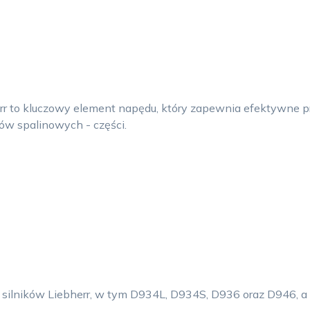
err to kluczowy element napędu, który zapewnia efektywne 
ków spalinowych - części.
 silników Liebherr, w tym D934L, D934S, D936 oraz D946, a