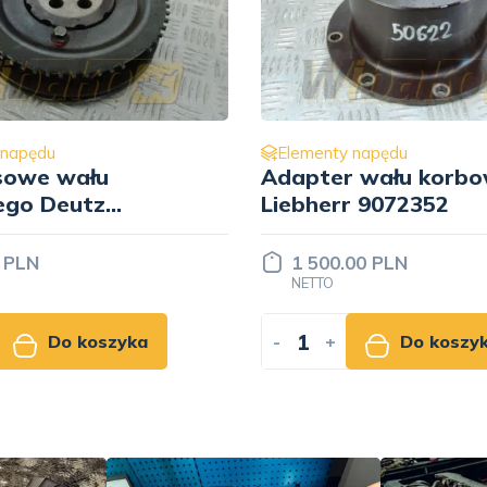
 napędu
Elementy napędu
 wału korbowego
Podstawa wentylat
r 9072352
Perkins 4113K011
00 PLN
350.00 PLN
NETTO
Do koszyka
-
+
Do koszy