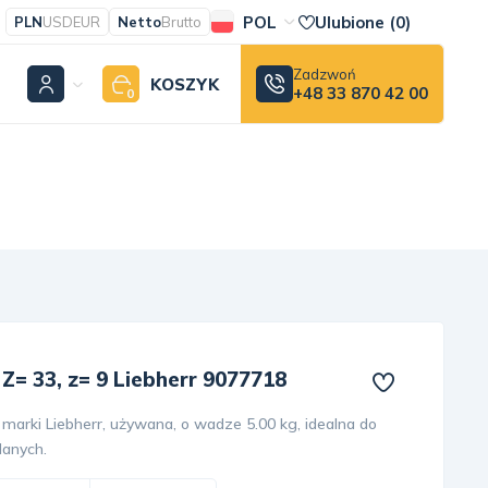
POL
Ulubione (
0
)
PLN
USD
EUR
Netto
Brutto
Zadzwoń
KOSZYK
+48 33 870 42 00
0
= 33, z= 9 Liebherr 9077718
marki Liebherr, używana, o wadze 5.00 kg, idealna do
lanych.