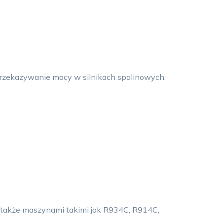
przekazywanie mocy w silnikach spalinowych.
 także maszynami takimi jak R934C, R914C,