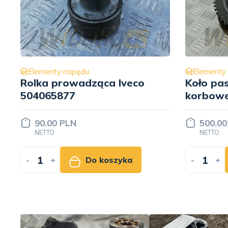
Elementy napędu
Elementy
Koło pasowe wału
Adapter
korbowego Deutz
Liebher
04282202
500.00 PLN
1 500.
NETTO
NETTO
-
+
Do koszyka
-
+