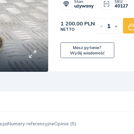
Stan:
SKU:
używany
40127
1 200.00 PLN
-
+
NETTO
Masz pytanie?
Wyślij wiadomość
acja
Numery referencyjne
Opinie (5)