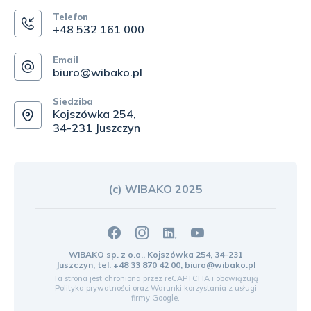
Telefon
+48 532 161 000
Email
biuro@wibako.pl
Siedziba
Kojszówka 254,
34-231 Juszczyn
(c) WIBAKO 2025
WIBAKO sp. z o.o., Kojszówka 254, 34-231
Juszczyn, tel.
+48 33 870 42 00
,
biuro@wibako.pl
Ta strona jest chroniona przez reCAPTCHA i obowiązują
Polityka prywatności
oraz
Warunki korzystania z usługi
firmy Google.