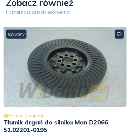
Zobacz również
Poznaj nasz szeroki asortyment
używany
Elementy napędu
Podkładka dociskowa koła zębatego
49x85x12.05mm Liebherr 11357880