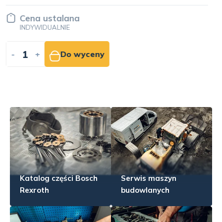
Cena ustalana
INDYWIDUALNIE
-
+
Do wyceny
Katalog części Bosch
Serwis maszyn
Rexroth
budowlanych