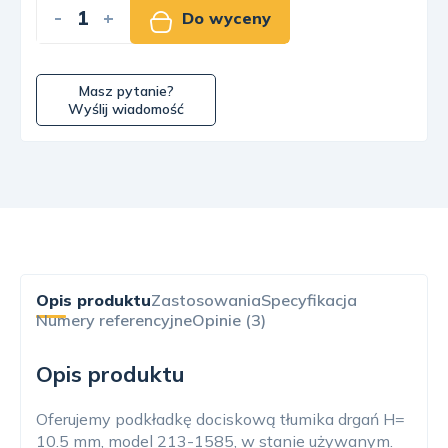
-
+
Do wyceny
Masz pytanie?
Wyślij wiadomość
Opis produktu
Zastosowania
Specyfikacja
Numery referencyjne
Opinie (3)
Opis produktu
Oferujemy podkładkę dociskową tłumika drgań H=
10.5 mm, model 213-1585, w stanie używanym.