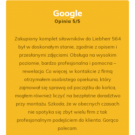
Google
Opinia 5/5
pracy.
Zakupiony komplet siłowników do Liebherr 564
Z
dobre
był w doskonałym stanie, zgodnie z opisem i
pe
przesłanymi zdjęciami. Obsługa na wysokim
poziomie, bardzo profesjonalna i pomocna –
rewelacja. Co więcej, w kontakcie z firmą
otrzymałem osobistego opiekuna, który
zajmował się sprawą od początku do końca,
mogłem również liczyć na bezpłatne doradztwo
przy montażu. Szkoda, że w obecnych czasach
nie spotyka się zbyt wielu firm z tak
profesjonalnym podejściem do klienta. Gorąco
polecam.