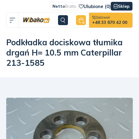
Ulubione (
0
)
Sklep
Netto
Brutto
Zadzwoń
+48 33 870 42 00
0
Podkładka dociskowa tłumika
drgań H= 10.5 mm Caterpillar
213-1585