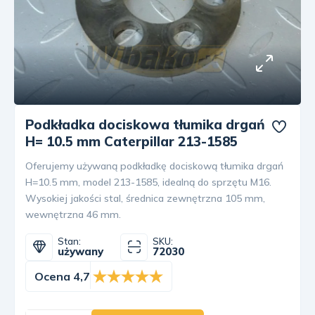
Podkładka dociskowa tłumika drgań
H= 10.5 mm Caterpillar 213-1585
Oferujemy używaną podkładkę dociskową tłumika drgań
H=10.5 mm, model 213-1585, idealną do sprzętu M16.
Wysokiej jakości stal, średnica zewnętrzna 105 mm,
wewnętrzna 46 mm.
Stan:
SKU:
używany
72030
Ocena 4,7