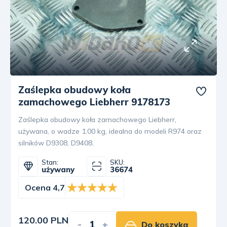
Zaślepka obudowy koła
zamachowego Liebherr 9178173
Zaślepka obudowy koła zamachowego Liebherr,
używana, o wadze 1.00 kg, idealna do modeli R974 oraz
silników D9308, D9408.
Stan:
SKU:
używany
36674
Ocena 4,7
120.00 PLN
-
+
Do koszyka