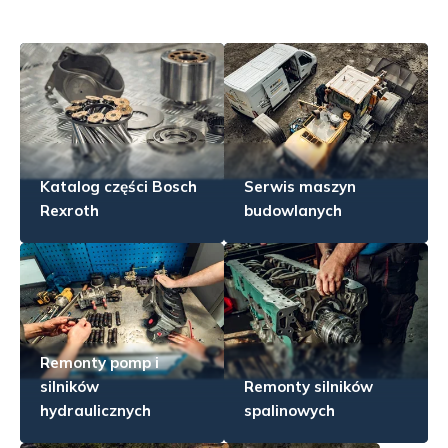
Katalog części Bosch
Serwis maszyn
Rexroth
budowlanych
Remonty pomp i
silników
Remonty silników
hydraulicznych
spalinowych