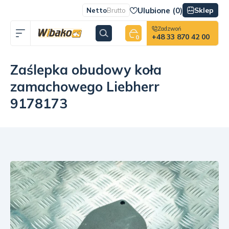
Ulubione (
0
)
Sklep
Netto
Brutto
Zadzwoń
+48 33 870 42 00
0
Zaślepka obudowy koła
zamachowego Liebherr
9178173