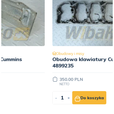
Obudowy i misy
Obudowa klawiatury Cummins
4899235
350.00 PLN
NETTO
-
+
Do koszyka