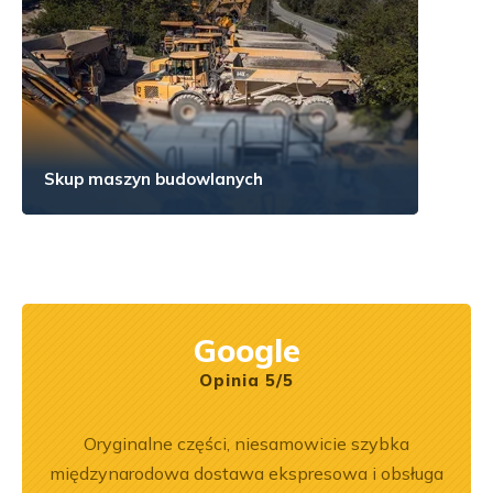
Skup maszyn budowlanych
Google
Opinia 5/5
rr 564
Oryginalne części, niesamowicie szybka
Z
em i
międzynarodowa dostawa ekspresowa i obsługa
pe