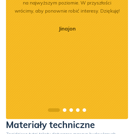
okim
na najwyższym poziomie. W przyszłości
na –
wrócimy, aby ponownie robić interesy. Dziękuję!
mą
ry
Jinajon
ńca,
dztwo
asach
orąco
Materiały techniczne
Znajdziesz tutaj teksty dotyczące maszyn budowlanych -