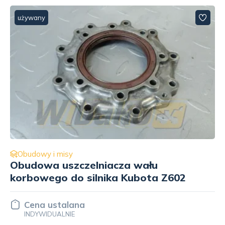
używany
Obudowy i misy
Zaślepka 8x60x120 mm do silnika
Kubota Z602
Cena ustalana
INDYWIDUALNIE