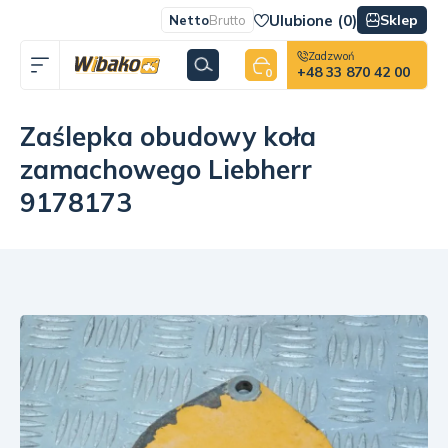
Ulubione (
0
)
Sklep
Netto
Brutto
Zadzwoń
+48 33 870 42 00
0
Zaślepka obudowy koła
zamachowego Liebherr
9178173