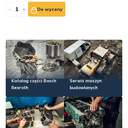
-
+
Do wyceny
Katalog części Bosch
Serwis maszyn
Rexroth
budowlanych