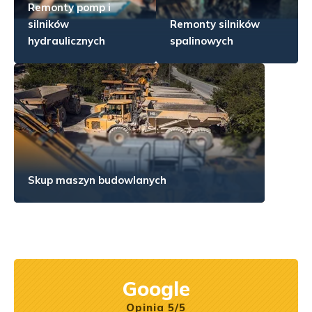
Remonty pomp i
silników
Remonty silników
hydraulicznych
spalinowych
Skup maszyn budowlanych
Google
Opinia 5/5