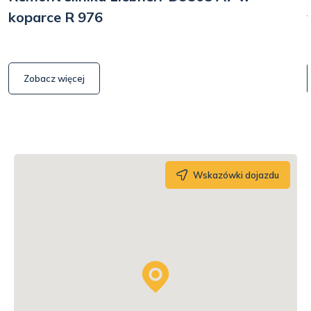
koparce R 976
Zobacz więcej
Wskazówki dojazdu