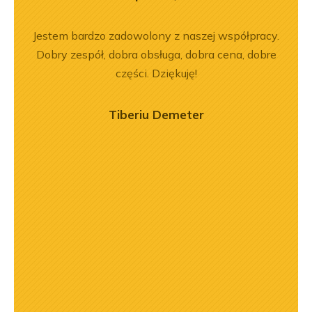
rr 564
Jestem bardzo zadowolony z naszej współpracy.
Z
em i
Dobry zespół, dobra obsługa, dobra cena, dobre
pe
okim
części. Dziękuję!
na –
mą
Tiberiu Demeter
ry
ńca,
dztwo
asach
orąco