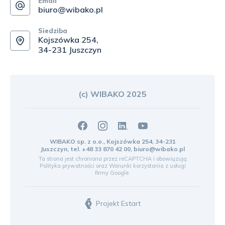
Email
biuro@wibako.pl
Siedziba
Kojszówka 254,
34-231 Juszczyn
(c) WIBAKO 2025
WIBAKO sp. z o.o., Kojszówka 254, 34-231
Juszczyn, tel.
+48 33 870 42 00
,
biuro@wibako.pl
Ta strona jest chroniona przez reCAPTCHA i obowiązują
Polityka prywatności
oraz
Warunki korzystania z usługi
firmy Google.
Projekt Estart