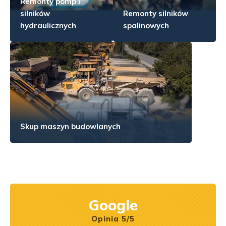
Remonty pomp i
silników
Remonty silników
hydraulicznych
spalinowych
Skup maszyn budowlanych
Google
Opinia 5/5