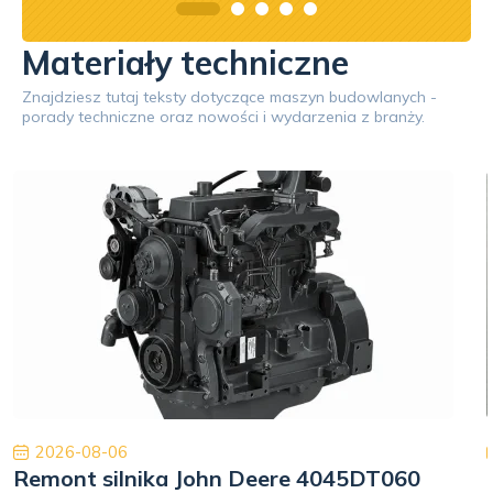
Materiały techniczne
Znajdziesz tutaj teksty dotyczące maszyn budowlanych -
porady techniczne oraz nowości i wydarzenia z branży.
2026-08-06
Remont silnika John Deere 4045DT060