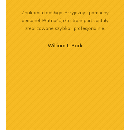
ka
Znakomita obsługa. Przyjazny i pomocny
Jeste
bsługa
personel. Płatność, cło i transport zostały
Dobr
ci
zrealizowane szybko i profesjonalnie.
ękuję!
William L Park