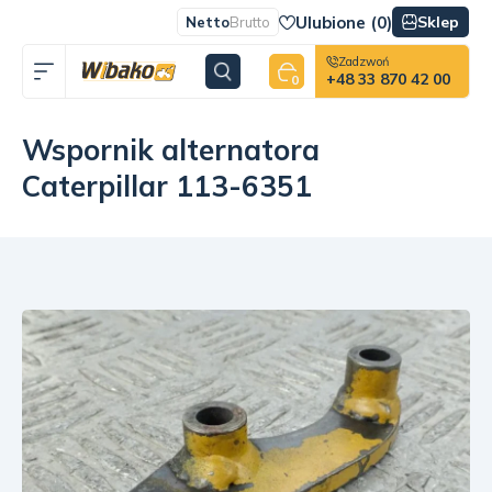
Ulubione (
0
)
Sklep
Netto
Brutto
Zadzwoń
+48 33 870 42 00
0
Wspornik alternatora
Caterpillar 113-6351