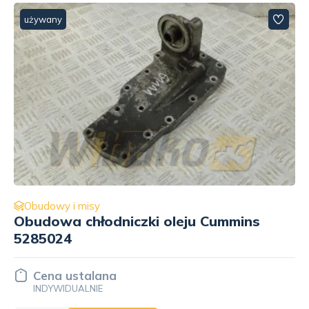
używany
Obudowy i misy
Wspornik alternatora Cummins
5260169
Cena ustalana
INDYWIDUALNIE