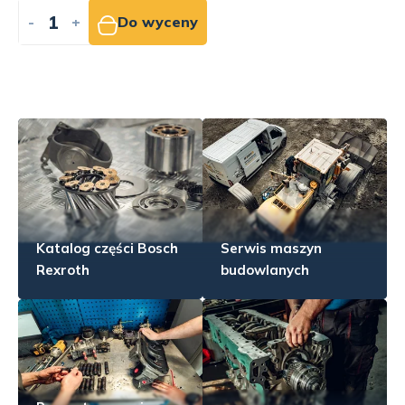
-
+
Do wyceny
Katalog części Bosch
Serwis maszyn
Rexroth
budowlanych