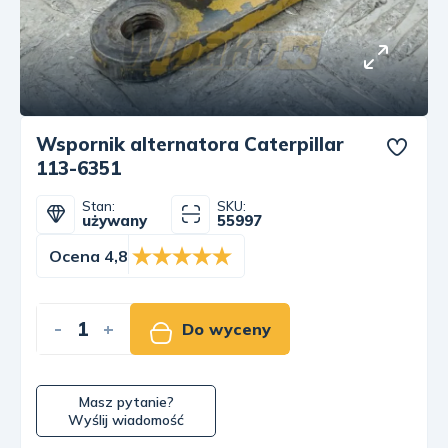
Wspornik alternatora Caterpillar
113-6351
Stan:
SKU:
używany
55997
Ocena 4,8
-
+
Do wyceny
Masz pytanie?
Wyślij wiadomość