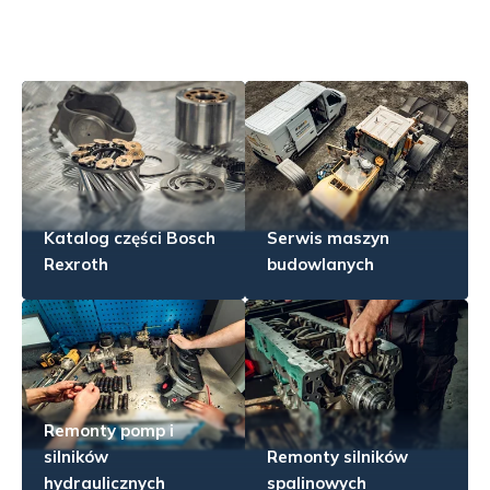
Katalog części Bosch
Serwis maszyn
Rexroth
budowlanych
Remonty pomp i
silników
Remonty silników
hydraulicznych
spalinowych