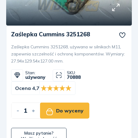
Zaślepka Cummins 3251268
Zaślepka Cummins 3251268, używana w silnikach M11,
zapewnia szczelność i ochronę komponentów. Wymiary:
27.94x129.54x127.00 mm.
Stan:
SKU:
używany
70888
Ocena 4,7
-
+
Do wyceny
Masz pytanie?