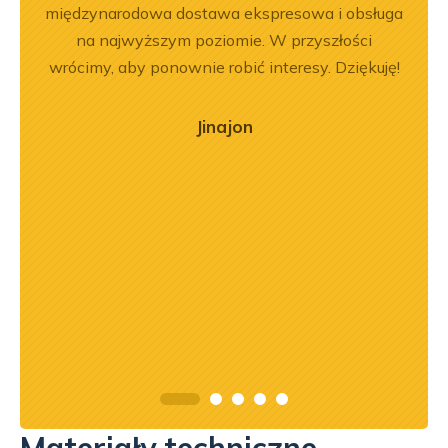
ały
międzynarodowa dostawa ekspresowa i obsługa
Pole
.
na najwyższym poziomie. W przyszłości
będę 
wrócimy, aby ponownie robić interesy. Dziękuję!
Jinajon