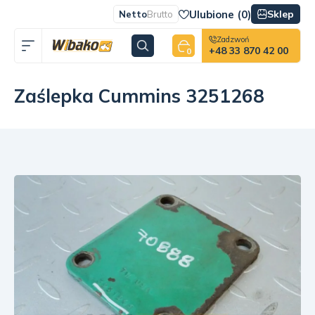
Ulubione (
0
)
Sklep
Netto
Brutto
Zadzwoń
+48 33 870 42 00
0
Zaślepka Cummins 3251268