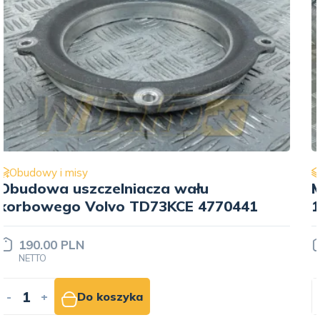
Obudowy i misy
Misa olejowa Volvo TD73 11031681-
1
1 500.00 PLN
NETTO
-
+
Do koszyka