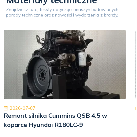
Materiały techniczne
Znajdziesz tutaj teksty dotyczące maszyn budowlanych -
porady techniczne oraz nowości i wydarzenia z branży.
2026-07-07
Remont silnika Cummins QSB 4.5 w
koparce Hyundai R180LC-9