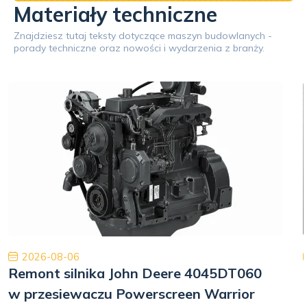
Materiały techniczne
Znajdziesz tutaj teksty dotyczące maszyn budowlanych -
porady techniczne oraz nowości i wydarzenia z branży.
2026-08-06
Remont silnika John Deere 4045DT060
w przesiewaczu Powerscreen Warrior