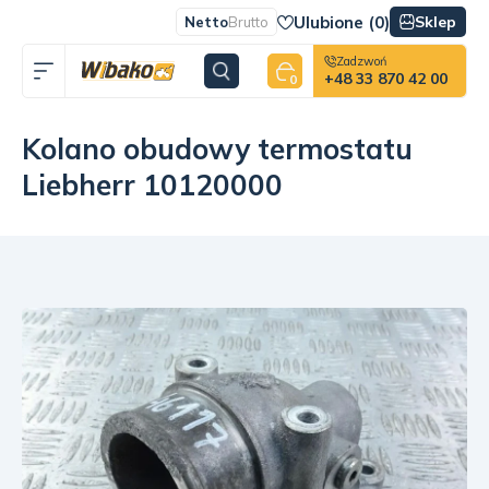
Ulubione (
0
)
Sklep
Netto
Brutto
Zadzwoń
+48 33 870 42 00
0
Kolano obudowy termostatu
Liebherr 10120000