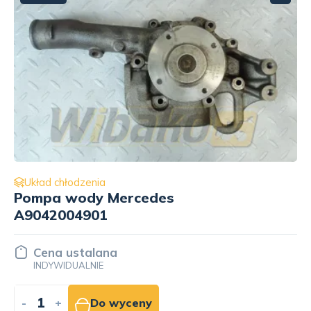
Układ chłodzenia
Kolano do silnika Caterpillar 3150
9L8070
Cena ustalana
INDYWIDUALNIE
-
+
Do wyceny