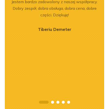
ny
Jestem bardzo zadowolony z naszej współpracy.
Wspó
ały
Dobry zespół, dobra obsługa, dobra cena, dobre
Pole
.
części. Dziękuję!
będę 
Tiberiu Demeter