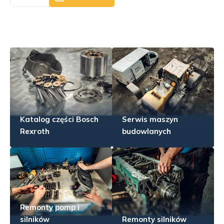
Katalog części Bosch
Serwis maszyn
Rexroth
budowlanych
Remonty pomp i
silników
Remonty silników