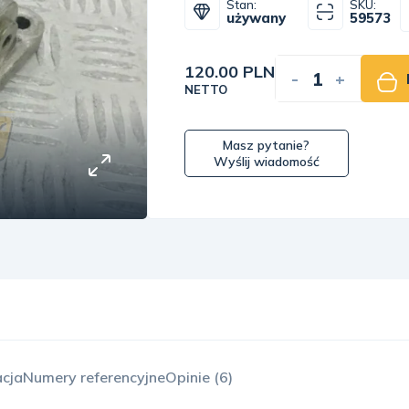
Stan:
SKU:
używany
59573
120.00 PLN
-
+
NETTO
Masz pytanie?
Wyślij wiadomość
acja
Numery referencyjne
Opinie (6)