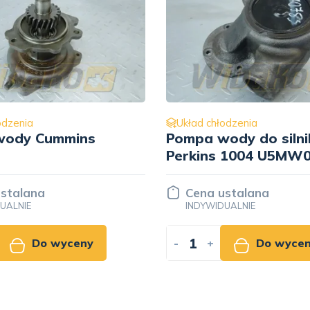
odzenia
Układ chłodzenia
ody do silnika
Kolano do silnika C
 1004 U5MW0108
QSL9 3944141
stalana
Cena ustalana
UALNIE
INDYWIDUALNIE
Do wyceny
-
+
Do wyce