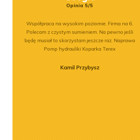
Opinia 5/5
bka
Współpraca na wysokim poziomie. Firma na 6.
sługa na
Polecam z czystym sumieniem. Na pewno jeśli
imy, aby
będę musiał to skorzystam jeszcze raz. Naprawa
Pomp hydrauliki Koparka Terex
Kamil Przybysz
2026-07-03
nika Liebherr
Remont silnika Liebherr
 ładowarce LR
D9508 A7 w dźwigu LTM
c
1300-6.2
j
Zobacz więcej