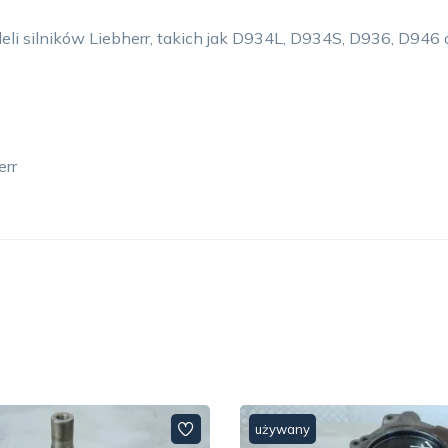
li silników Liebherr, takich jak D934L, D934S, D936, D946
err
używany