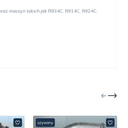
 oraz maszyn takich jak R934C, R914C, R924C.
używany