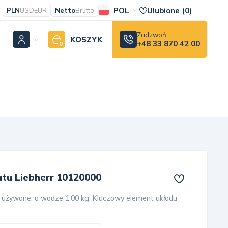
POL
Ulubione (
0
)
PLN
USD
EUR
Netto
Brutto
Zadzwoń
KOSZYK
+48 33 870 42 00
0
tu Liebherr 10120000
 używane, o wadze 1.00 kg. Kluczowy element układu