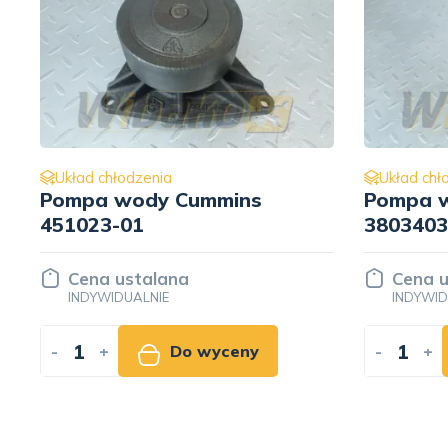
Układ chłodzenia
Układ chł
Pompa wody Cummins
Pompa w
3803403
Perkins
Cena ustalana
Cena u
INDYWIDUALNIE
INDYWID
-
+
Do wyceny
-
+