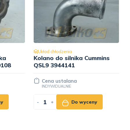
Układ chłodzenia
ummins
Pompa wody do silnika
Cummins QSM11 4926553
Cena ustalana
INDYWIDUALNIE
ny
-
+
Do wyceny