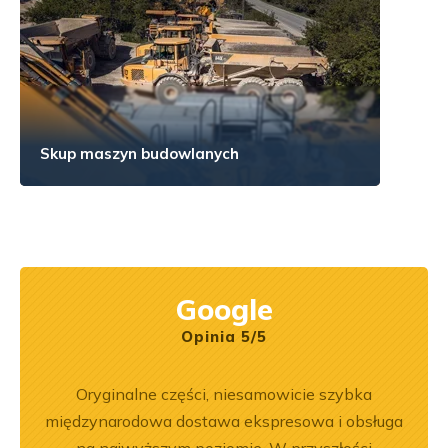
Skup maszyn budowlanych
Google
Opinia 5/5
na 6.
Oryginalne części, niesamowicie szybka
Jeste
jeśli
międzynarodowa dostawa ekspresowa i obsługa
Dobr
aprawa
na najwyższym poziomie. W przyszłości