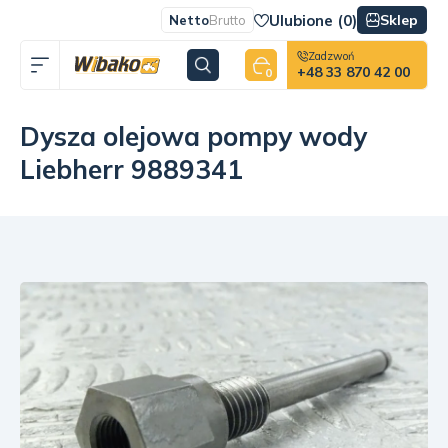
Ulubione (
0
)
Sklep
Netto
Brutto
Zadzwoń
+48 33 870 42 00
0
Dysza olejowa pompy wody
Liebherr 9889341