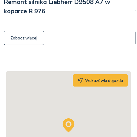
Remont silnika Liebherr D9508 A7 w
koparce R 976
Zobacz więcej
Wskazówki dojazdu