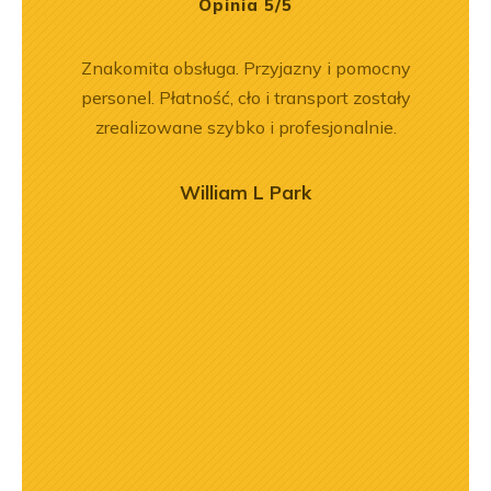
Opinia 5/5
ka
Znakomita obsługa. Przyjazny i pomocny
Zakup
bsługa
personel. Płatność, cło i transport zostały
był
ci
zrealizowane szybko i profesjonalnie.
prz
ękuję!
poz
r
William L Park
o
zaj
mogł
przy
prof