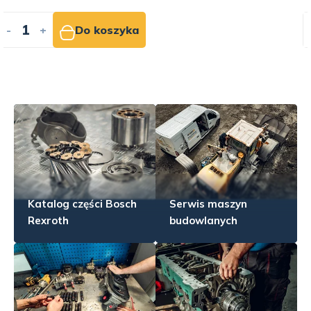
-
+
Do wyceny
Katalog części Bosch
Serwis maszyn
Rexroth
budowlanych