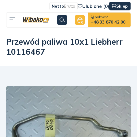
Ulubione (
0
)
Sklep
Netto
Brutto
Zadzwoń
+48 33 870 42 00
0
Przewód paliwa 10x1 Liebherr
10116467