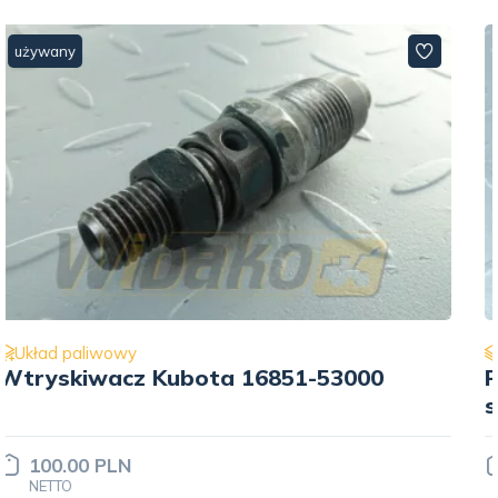
używany
Układ paliwowy
Pompa wtryskowa kasetowa do
silnika Zexel V2403 1G852-51012
Cena ustalana
INDYWIDUALNIE