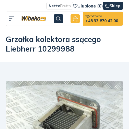
Ulubione (
0
)
Sklep
Netto
Brutto
Zadzwoń
+48 33 870 42 00
0
Grzałka kolektora ssącego
Liebherr 10299988