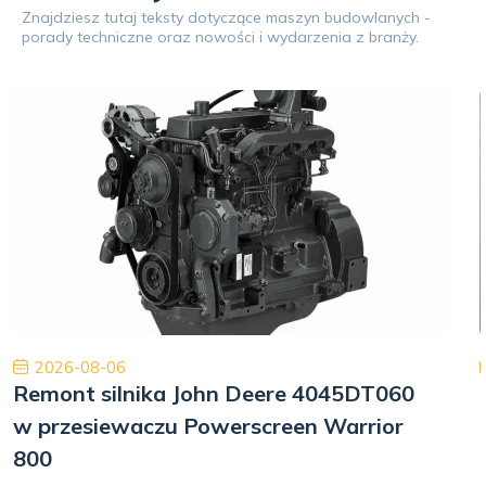
Znajdziesz tutaj teksty dotyczące maszyn budowlanych -
porady techniczne oraz nowości i wydarzenia z branży.
2026-08-06
Remont silnika John Deere 4045DT060
w przesiewaczu Powerscreen Warrior
800