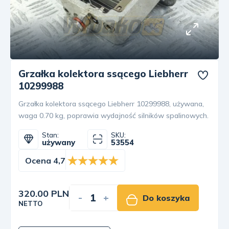
Grzałka kolektora ssącego Liebherr
10299988
Grzałka kolektora ssącego Liebherr 10299988, używana,
waga 0.70 kg, poprawia wydajność silników spalinowych.
Stan:
SKU:
używany
53554
Ocena 4,7
320.00 PLN
-
+
Do koszyka
NETTO