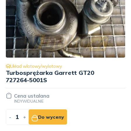
Układ wlotowy/wylotowy
Turbosprężarka Garrett XG027OE
072145703
Cena ustalana
INDYWIDUALNIE
-
+
Do wyceny