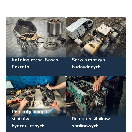
Katalog części Bosch
Serwis maszyn
Rexroth
budowlanych
Remonty pomp i
silników
Remonty silników
hydraulicznych
spalinowych