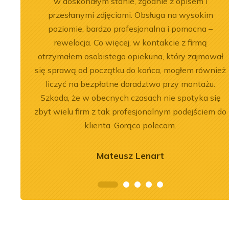
, dobre
w doskonałym stanie, zgodnie z opisem i
przesłanymi zdjęciami. Obsługa na wysokim
poziomie, bardzo profesjonalna i pomocna –
rewelacja. Co więcej, w kontakcie z firmą
otrzymałem osobistego opiekuna, który zajmował
2026-07-03
się sprawą od początku do końca, mogłem również
nika Liebherr
Remont silnika Liebherr
liczyć na bezpłatne doradztwo przy montażu.
 ładowarce LR
D9508 A7 w dźwigu LTM
Szkoda, że w obecnych czasach nie spotyka się
c
1300-6.2
zbyt wielu firm z tak profesjonalnym podejściem do
klienta. Gorąco polecam.
j
Zobacz więcej
Mateusz Lenart