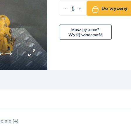
-
+
Do wyceny
Masz pytanie?
Wyślij wiadomość
pinie (4)