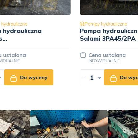
drauliczne
Pompy hydrauliczne
ydrauliczna
Pompa hydrauliczna
Salami 3PA45/2PA
A222C23V21067
/ 13745
stalana
Cena ustalana
UALNIE
INDYWIDUALNIE
Do wyceny
-
+
Do wyce