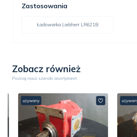
Zastosowania
Ładowarka Liebherr LR621B
Zobacz również
Poznaj nasz szeroki asortyment
używany
używany