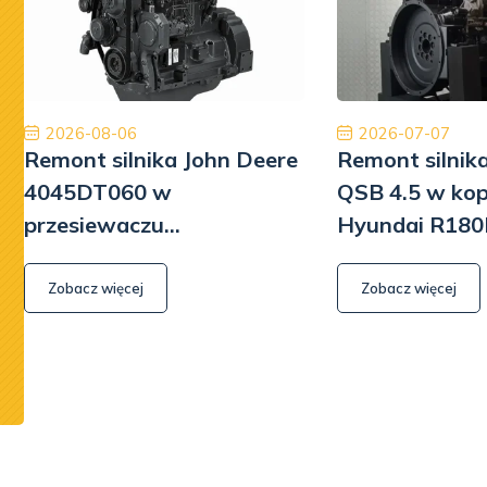
Polecam z czystym sumieniem. Na pewno jeśli
międzyna
będę musiał to skorzystam jeszcze raz. Naprawa
najwyższ
Pomp hydrauliki Koparka Terex
Kamil Przybysz
2026-08-06
2026-07-07
Remont silnika John Deere
Remont silni
4045DT060 w
QSB 4.5 w ko
przesiewaczu
Hyundai R180
Powerscreen Warrior 800
Zobacz więcej
Zobacz więcej