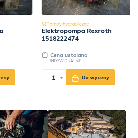
Pompy hydrauliczne
Elektropompa Rexroth
1518222474
Cena ustalana
INDYWIDUALNIE
ny
-
+
Do wyceny