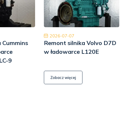
rodowa dostawa ekspresowa i obsługa na
Płatność, cło i
ym poziomie. W przyszłości wrócimy, aby
szyb
ponownie robić interesy. Dziękuję!
Jinajon
2026-07-07
ka Cummins
Remont silnika Volvo D7D
R
parce
w ładowarce L120E
LC-9
6
Zobacz więcej