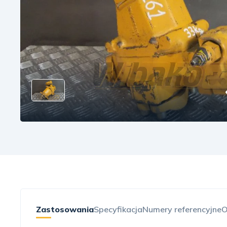
Zastosowania
Specyfikacja
Numery referencyjne
O