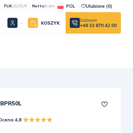
POL
Ulubione (
0
)
PLN
USD
EUR
Netto
Brutto
Zadzwoń
KOSZYK
+48 33 870 42 00
0
e BPR50L
Ocena 4,8