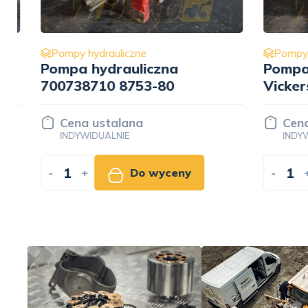
Pompy hydrauliczne
Pompy hy
Pompa hydrauliczna
Pompa h
700738710 8753-80
Vickers
PVE27R
864428 
Cena ustalana
Cena u
INDYWIDUALNIE
INDYWID
-
+
Do wyceny
-
+