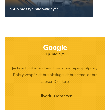
Skup maszyn budowlanych
Google
Opinia 5/5
ny
Jestem bardzo zadowolony z naszej współpracy.
Wspó
ały
Dobry zespół, dobra obsługa, dobra cena, dobre
Pole
.
części. Dziękuję!
będę 
Tiberiu Demeter