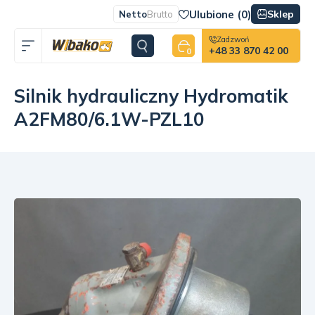
Ulubione (
0
)
Sklep
Netto
Brutto
Zadzwoń
+48 33 870 42 00
0
Silnik hydrauliczny Hydromatik
A2FM80/6.1W-PZL10