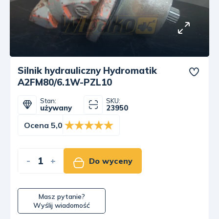
Silnik hydrauliczny Hydromatik
A2FM80/6.1W-PZL10
Stan:
SKU:
używany
23950
Ocena 5,0
-
+
Do wyceny
Masz pytanie?
Wyślij wiadomość