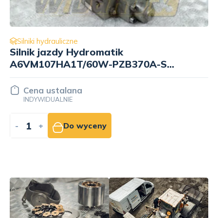
Silniki hydrauliczne
Silnik hydrauliczny Voac T12-060-
MT-CV-C-000-A-060/032 3796601
Cena ustalana
INDYWIDUALNIE
-
+
Do wyceny