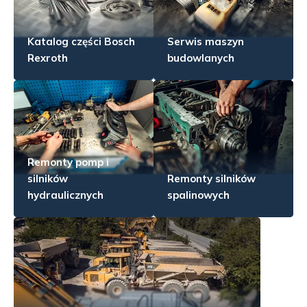
Katalog części Bosch
Serwis maszyn
Rexroth
budowlanych
Remonty pomp i
silników
Remonty silników
hydraulicznych
spalinowych