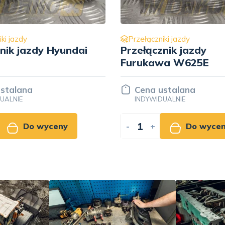
ki jazdy
Przełączniki jazdy
nik jazdy
Przełącznik jazdy NN
wa W625E
stalana
Cena ustalana
UALNIE
INDYWIDUALNIE
Do wyceny
-
+
Do wyce