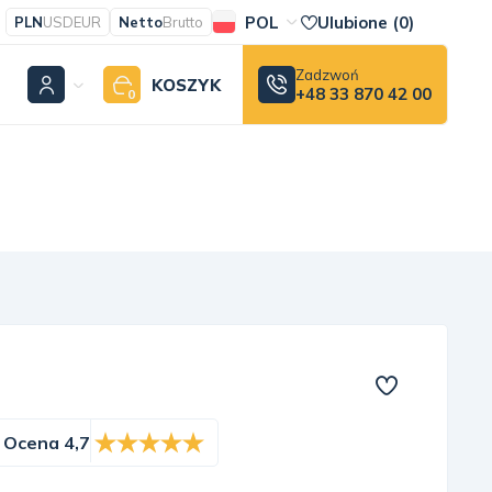
POL
Ulubione (
0
)
PLN
USD
EUR
Netto
Brutto
Zadzwoń
KOSZYK
+48 33 870 42 00
0
Ocena 4,7