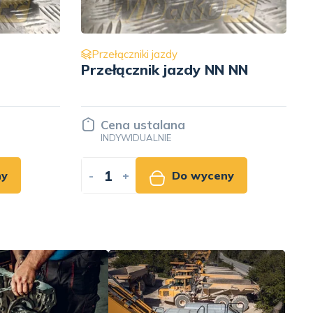
Przełączniki jazdy
 NN
Przełącznik jazdy ZF SG-4
6006021002
Cena ustalana
INDYWIDUALNIE
ny
-
+
Do wyceny