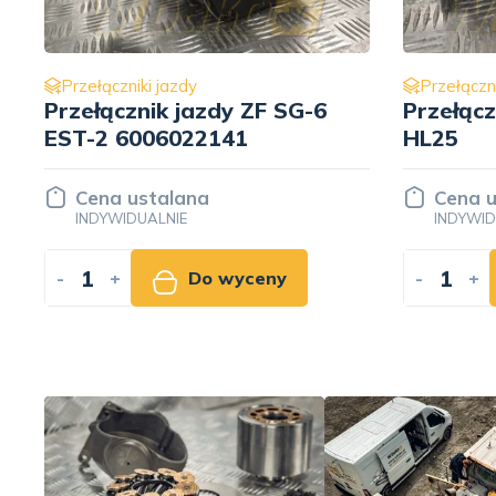
Przełączniki jazdy
Przełączni
Przełącznik jazdy Hyundai
Przełącz
HL25
Furuka
Cena ustalana
Cena u
INDYWIDUALNIE
INDYWID
-
+
Do wyceny
-
+