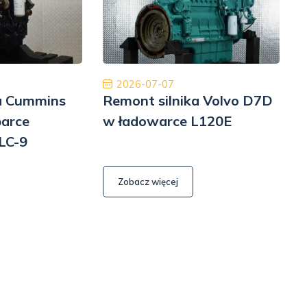
ość, cło i transport zostały zrealizowane
Dobry zespół, d
szybko i profesjonalnie.
William L Park
T
2026-07-07
ka Cummins
Remont silnika Volvo D7D
R
parce
w ładowarce L120E
LC-9
6
Zobacz więcej