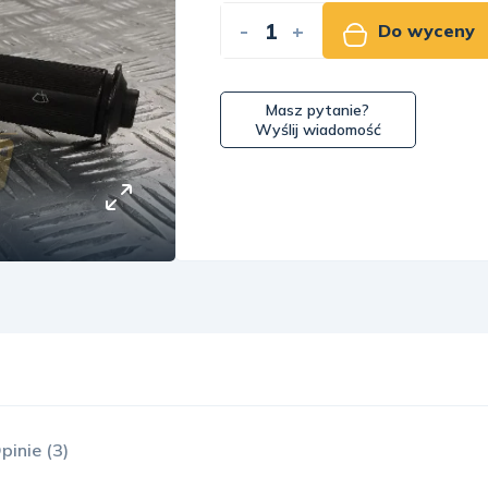
-
+
Do wyceny
Masz pytanie?
Wyślij wiadomość
pinie (3)