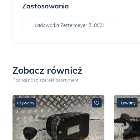
Zastosowania
Ładowarka Zettelmeyer ZL802I
Zobacz również
Poznaj nasz szeroki asortyment
używany
używany