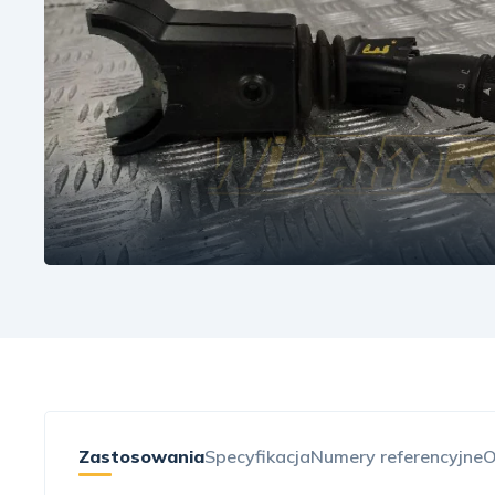
Zastosowania
Specyfikacja
Numery referencyjne
O