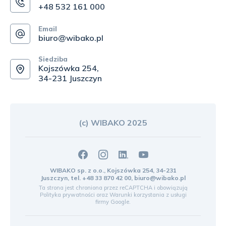
+48 532 161 000
Email
biuro@wibako.pl
Siedziba
Kojszówka 254,
34-231 Juszczyn
(c) WIBAKO 2025
WIBAKO sp. z o.o., Kojszówka 254, 34-231
Juszczyn, tel.
+48 33 870 42 00
,
biuro@wibako.pl
Ta strona jest chroniona przez reCAPTCHA i obowiązują
Polityka prywatności
oraz
Warunki korzystania z usługi
firmy Google.