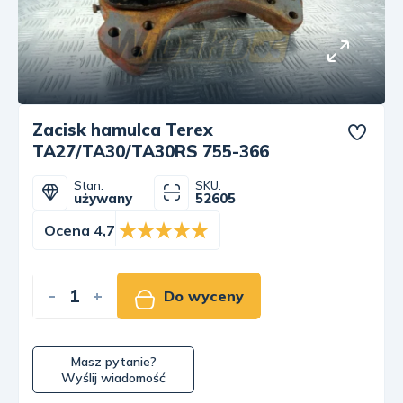
Zacisk hamulca Terex
TA27/TA30/TA30RS 755-366
Stan:
SKU:
używany
52605
Ocena 4,7
-
+
Do wyceny
Masz pytanie?
Wyślij wiadomość