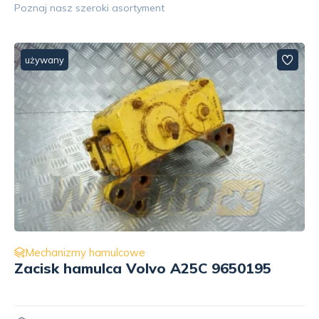
Poznaj nasz szeroki asortyment
używany
Mechanizmy hamulcowe
Zacisk hamulca wersja 2 Moxy MT36