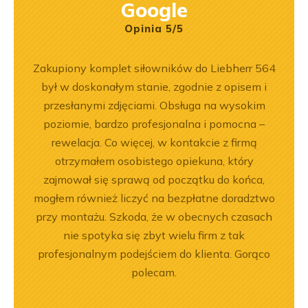
Google
Opinia 5/5
ka
Zakupiony komplet siłowników do Liebherr 564
Wspó
bsługa
był w doskonałym stanie, zgodnie z opisem i
Pole
ci
przesłanymi zdjęciami. Obsługa na wysokim
będę 
ękuję!
poziomie, bardzo profesjonalna i pomocna –
rewelacja. Co więcej, w kontakcie z firmą
otrzymałem osobistego opiekuna, który
zajmował się sprawą od początku do końca,
mogłem również liczyć na bezpłatne doradztwo
przy montażu. Szkoda, że w obecnych czasach
nie spotyka się zbyt wielu firm z tak
profesjonalnym podejściem do klienta. Gorąco
polecam.