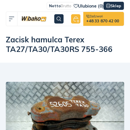
Ulubione (
0
)
Sklep
Netto
Brutto
Zadzwoń
+48 33 870 42 00
0
Zacisk hamulca Terex
TA27/TA30/TA30RS 755-366