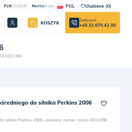
POL
Ulubione (
0
)
PLN
USD
EUR
Netto
Brutto
Zadzwoń
KOSZYK
+48 33 870 42 00
0
6
2006 OE51386
redniego do silnika Perkins 2006
o silnika Perkins 2006, używany, numer części OE51386,