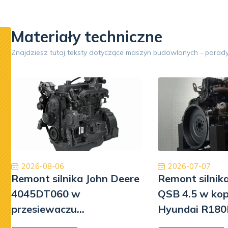
hydraulicznych.
części, n
wydajnośc
Materiały techniczne
Google
Znajdziesz tutaj teksty dotyczące maszyn budowlanych - porady
Opinia 5/5
Znakomita obsługa. Przyjazny i pomocny personel.
Jestem
Płatność, cło i transport zostały zrealizowane
Dobry 
szybko i profesjonalnie.
William L Park
2026-08-06
2026-07-07
Remont silnika John Deere
Remont silni
4045DT060 w
QSB 4.5 w ko
przesiewaczu
Hyundai R180
Powerscreen Warrior 800