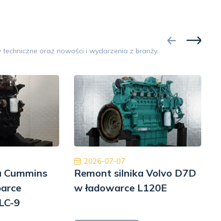
aprawa i testy
niekompletnym lub
i.
uszkodzonym.
Google
 techniczne oraz nowości i wydarzenia z branży.
Opinia 5/5
 bardzo zadowolony z naszej współpracy.
Współpraca na 
zespół, dobra obsługa, dobra cena, dobre
Polecam z czys
części. Dziękuję!
będę musiał to 
Pomp hy
Tiberiu Demeter
2026-07-07
ka Cummins
Remont silnika Volvo D7D
R
parce
w ładowarce L120E
LC-9
6