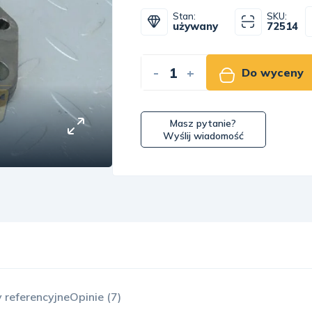
Stan:
SKU:
używany
72514
-
+
Do wyceny
Masz pytanie?
Wyślij wiadomość
 referencyjne
Opinie (7)