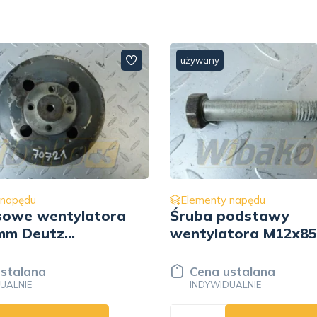
używany
 napędu
Elementy napędu
podstawy
Tłumik drgań Cummi
tora M12x85
3161942
1148169
stalana
500.00 PLN
UALNIE
NETTO