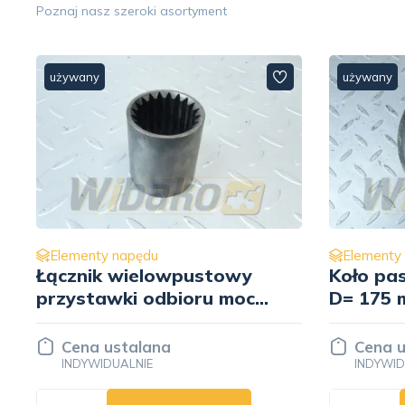
Poznaj nasz szeroki asortyment
używany
używany
Elementy napędu
Elementy
Koło pasowe wentylatora
Śruba 
D= 175 mm Deutz
wentyla
04285765
Deutz 0
Cena ustalana
Cena u
INDYWIDUALNIE
INDYWID