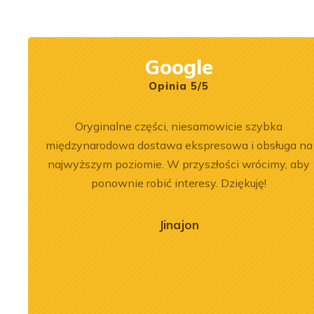
Rexroth.
naprawy maszyn
budowlanych.
Google
Opinia 5/5
 564 był
Oryginalne części, niesamowicie szybka
em i
międzynarodowa dostawa ekspresowa i obsługa na
sokim
najwyższym poziomie. W przyszłości wrócimy, aby
cna –
ponownie robić interesy. Dziękuję!
irmą
ajmował
Jinajon
2026-07-03
 również
nika Liebherr
Remont silnika Liebherr
ntażu.
 ładowarce LR
D9508 A7 w dźwigu LTM
yka się
c
1300-6.2
jściem do