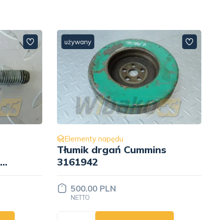
używany
Elementy napędu
ns
Koło zębate napędu
pompy hydraulicznej Z= 40
Cummins 3028422
Cena ustalana
INDYWIDUALNIE