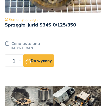
Elementy sprzęgieł
Sprzęgło Lato Volano 14/30/235
1 600.00 PLN
NETTO
-
+
Do koszyka