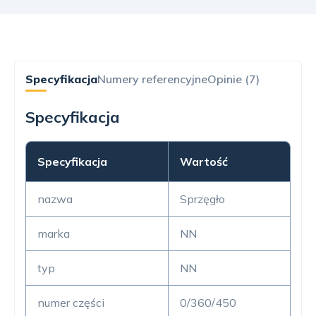
Specyfikacja
Numery referencyjne
Opinie (7)
Specyfikacja
Specyfikacja
Wartość
nazwa
Sprzęgło
marka
NN
typ
NN
numer części
0/360/450