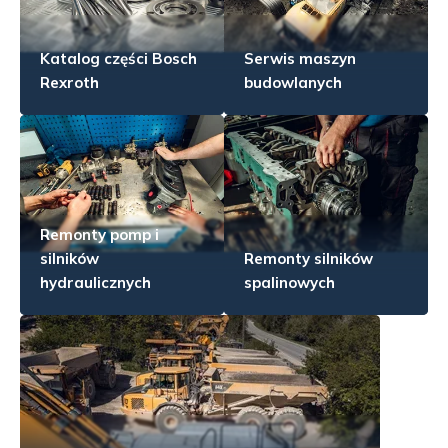
Katalog części Bosch
Serwis maszyn
Rexroth
budowlanych
Remonty pomp i
silników
Remonty silników
hydraulicznych
spalinowych