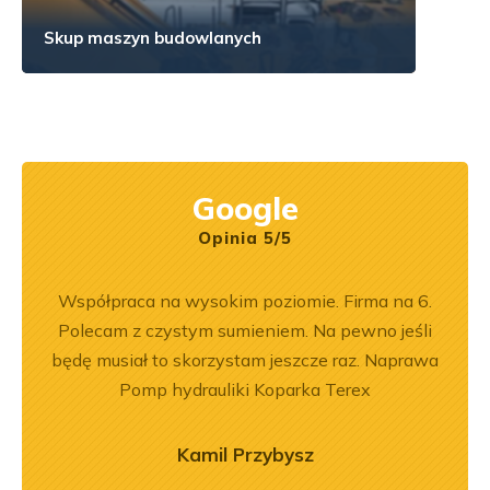
Skup maszyn budowlanych
Google
Opinia 5/5
ka
Współpraca na wysokim poziomie. Firma na 6.
Zakup
bsługa
Polecam z czystym sumieniem. Na pewno jeśli
był
ci
będę musiał to skorzystam jeszcze raz. Naprawa
prz
ękuję!
Pomp hydrauliki Koparka Terex
poz
r
o
Kamil Przybysz
zaj