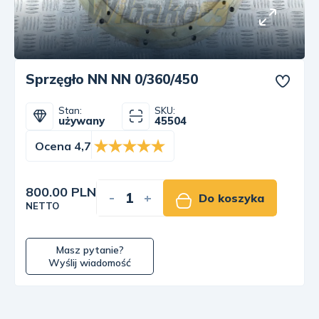
Sprzęgło NN NN 0/360/450
Stan:
SKU:
używany
45504
Ocena 4,7
800.00 PLN
-
+
Do koszyka
NETTO
Masz pytanie?
Wyślij wiadomość