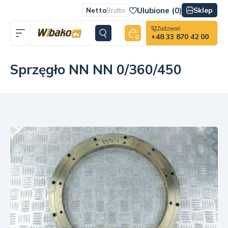
Ulubione (
0
)
Sklep
Netto
Brutto
Zadzwoń
+48 33 870 42 00
0
Sprzęgło NN NN 0/360/450