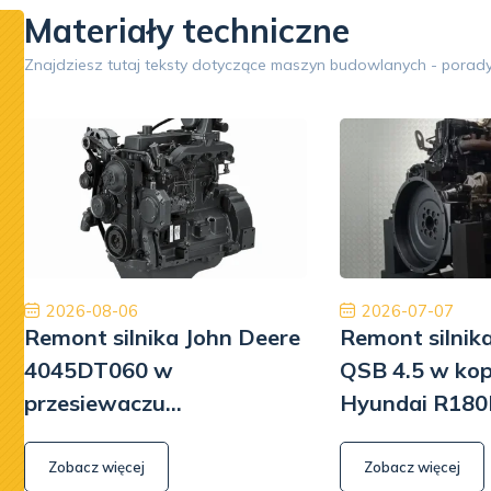
Materiały techniczne
Google
Znajdziesz tutaj teksty dotyczące maszyn budowlanych - porady
Opinia 5/5
Jestem bardzo zadowolony z naszej współpracy.
Ory
Dobry zespół, dobra obsługa, dobra cena, dobre
międzyna
części. Dziękuję!
najwyższ
Tiberiu Demeter
2026-08-06
2026-07-07
Remont silnika John Deere
Remont silni
4045DT060 w
QSB 4.5 w ko
przesiewaczu
Hyundai R180
Powerscreen Warrior 800
Zobacz więcej
Zobacz więcej