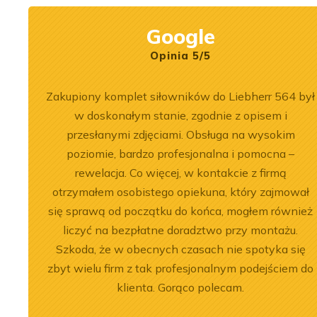
Google
Opinia 5/5
ersonel.
Zakupiony komplet siłowników do Liebherr 564 był
zowane
w doskonałym stanie, zgodnie z opisem i
przesłanymi zdjęciami. Obsługa na wysokim
poziomie, bardzo profesjonalna i pomocna –
rewelacja. Co więcej, w kontakcie z firmą
otrzymałem osobistego opiekuna, który zajmował
2026-07-03
się sprawą od początku do końca, mogłem również
nika Liebherr
Remont silnika Liebherr
liczyć na bezpłatne doradztwo przy montażu.
 ładowarce LR
D9508 A7 w dźwigu LTM
Szkoda, że w obecnych czasach nie spotyka się
c
1300-6.2
zbyt wielu firm z tak profesjonalnym podejściem do
klienta. Gorąco polecam.
j
Zobacz więcej