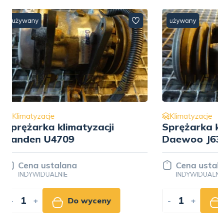
używany
używany
Klimatyzacje
Klimatyza
Sprężarka klimatyzacji
Sprężark
Daewoo J639 5110520
Sanden 
Cena ustalana
Cena u
INDYWIDUALNIE
INDYWID
-
+
Do wyceny
-
+