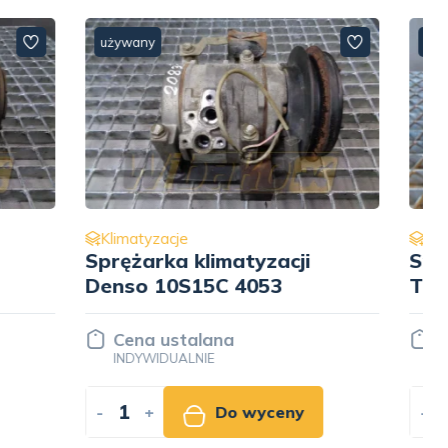
używany
Klimatyzacje
ji
Sprężarka klimatyzacji
Thermo King 1020667
Cena ustalana
INDYWIDUALNIE
ny
-
+
Do wyceny