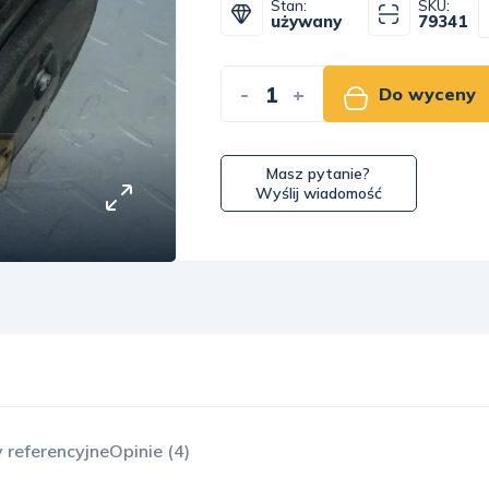
Stan:
SKU:
używany
79341
-
+
Do wyceny
Masz pytanie?
Wyślij wiadomość
 referencyjne
Opinie (4)