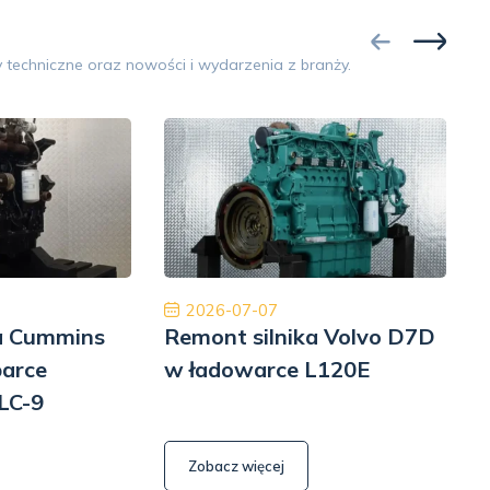
Google
 techniczne oraz nowości i wydarzenia z branży.
Opinia 5/5
ginalne części, niesamowicie szybka
Współpraca na 
rodowa dostawa ekspresowa i obsługa na
Polecam z czys
ym poziomie. W przyszłości wrócimy, aby
będę musiał to 
ponownie robić interesy. Dziękuję!
Pomp hy
Jinajon
2026-07-07
ka Cummins
Remont silnika Volvo D7D
R
parce
w ładowarce L120E
LC-9
6
Zobacz więcej