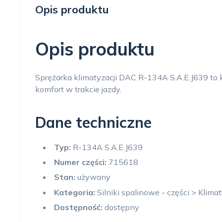
Opis produktu
Opis produktu
Sprężarka klimatyzacji DAC R-134A S.A.E.J639 to
komfort w trakcie jazdy.
Dane techniczne
Typ:
R-134A S.A.E.J639
Numer części:
715618
Stan:
używany
Kategoria:
Silniki spalinowe - części > Klima
Dostępność:
dostępny