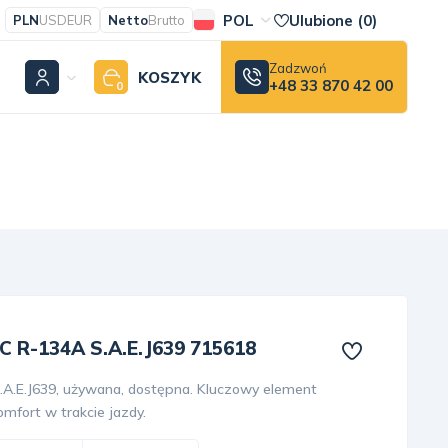
POL
Ulubione (
0
)
PLN
USD
EUR
Netto
Brutto
Zadzwoń
KOSZYK
+48 33 870 42 00
0
C R-134A S.A.E.J639 715618
.A.E.J639, używana, dostępna. Kluczowy element
mfort w trakcie jazdy.