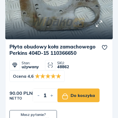
Płyta obudowy koła zamachowego
Perkins 404D-15 110366650
Stan:
SKU:
używany
48862
Ocena 4,6
90.00 PLN
-
+
Do koszyka
NETTO
Masz pytanie?