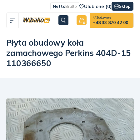
Ulubione (
0
)
Sklep
Netto
Brutto
Zadzwoń
+48 33 870 42 00
0
Płyta obudowy koła
zamachowego Perkins 404D-15
110366650