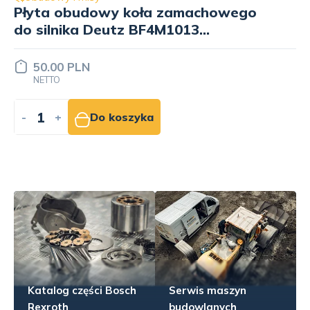
Przewód bagnetu oleju do silnika
Deutz BF6M1015C
80.00 PLN
NETTO
-
+
Do koszyka
Katalog części Bosch
Serwis maszyn
Rexroth
budowlanych