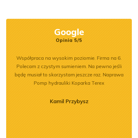
Google
Opinia 5/5
ny
Współpraca na wysokim poziomie. Firma na 6.
Jeste
ały
Polecam z czystym sumieniem. Na pewno jeśli
Dobr
.
będę musiał to skorzystam jeszcze raz. Naprawa
Pomp hydrauliki Koparka Terex
Kamil Przybysz