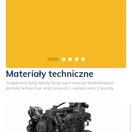
asach
orąco
Materiały techniczne
Znajdziesz tutaj teksty dotyczące maszyn budowlanych -
porady techniczne oraz nowości i wydarzenia z branży.