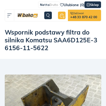
Ulubione (
0
)
Sklep
Netto
Brutto
Zadzwoń
+48 33 870 42 00
0
Wspornik podstawy filtra do
silnika Komatsu SAA6D125E-3
6156-11-5622