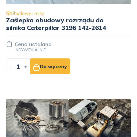
Obudowy i misy
Obudowa koła zamachowego do
silnika Caterpillar 3196 177-7463
Cena ustalana
INDYWIDUALNIE
-
+
Do wyceny