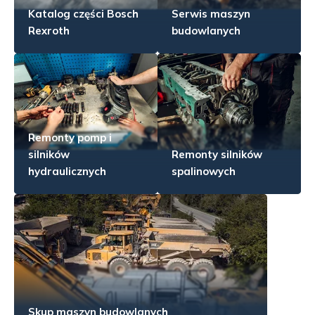
Katalog części Bosch
Serwis maszyn
Rexroth
budowlanych
Remonty pomp i
silników
Remonty silników
hydraulicznych
spalinowych
Skup maszyn budowlanych