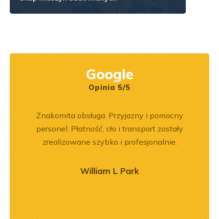
Google
Opinia 5/5
rr 564
Znakomita obsługa. Przyjazny i pomocny
Wspó
em i
personel. Płatność, cło i transport zostały
Pole
okim
zrealizowane szybko i profesjonalnie.
będę 
na –
mą
William L Park
ry
ńca,
dztwo