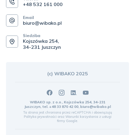
+48 532 161 000
Email
biuro@wibako.pl
Siedziba
Kojszówka 254,
34-231 Juszczyn
(c) WIBAKO 2025
WIBAKO sp. z o.o., Kojszówka 254, 34-231
Juszczyn, tel.
+48 33 870 42 00
,
biuro@wibako.pl
Ta strona jest chroniona przez reCAPTCHA i obowiązują
Polityka prywatności
oraz
Warunki korzystania z usługi
firmy Google.