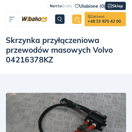
Ulubione (
0
)
Sklep
Netto
Brutto
Zadzwoń
+48 33 870 42 00
0
Skrzynka przyłączeniowa
przewodów masowych Volvo
04216378KZ