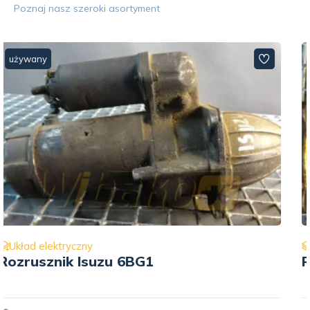
Poznaj nasz szeroki asortyment
używany
Układ elektryczny
Rozrusznik 24V Bosch 0001411009