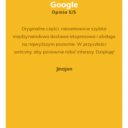
Google
Opinia 5/5
rr 564
Oryginalne części, niesamowicie szybka
Jeste
em i
międzynarodowa dostawa ekspresowa i obsługa
Dobr
okim
na najwyższym poziomie. W przyszłości
na –
wrócimy, aby ponownie robić interesy. Dziękuję!
mą
ry
Jinajon
ńca,
dztwo
asach
orąco