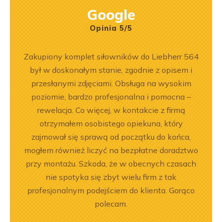
Google
Opinia 5/5
ka
Zakupiony komplet siłowników do Liebherr 564
Wspó
bsługa
był w doskonałym stanie, zgodnie z opisem i
Pole
ci
przesłanymi zdjęciami. Obsługa na wysokim
będę 
ękuję!
poziomie, bardzo profesjonalna i pomocna –
rewelacja. Co więcej, w kontakcie z firmą
otrzymałem osobistego opiekuna, który
zajmował się sprawą od początku do końca,
mogłem również liczyć na bezpłatne doradztwo
przy montażu. Szkoda, że w obecnych czasach
nie spotyka się zbyt wielu firm z tak
profesjonalnym podejściem do klienta. Gorąco
polecam.