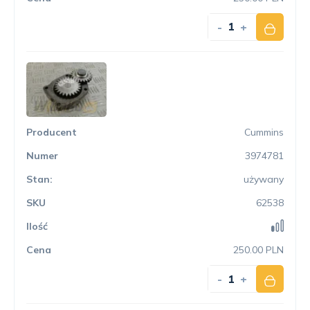
-
+
Cummins
3974781
używany
62538
250.00 PLN
-
+