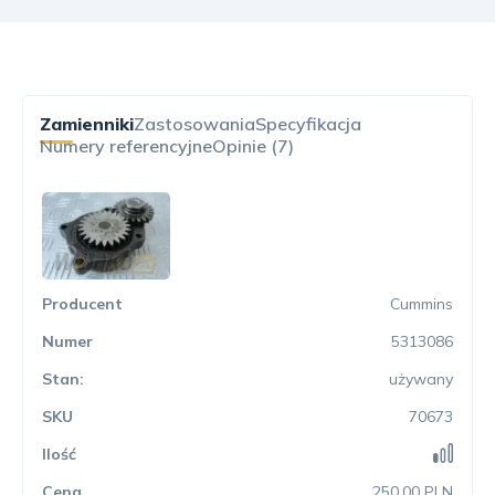
Zamienniki
Zastosowania
Specyfikacja
Numery referencyjne
Opinie (7)
Cummins
5313086
używany
70673
250.00 PLN