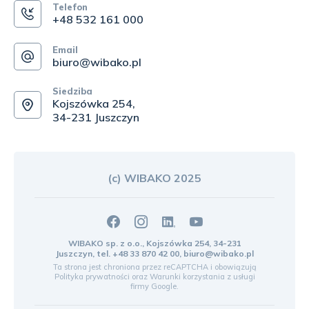
Telefon
+48 532 161 000
Email
biuro@wibako.pl
Siedziba
Kojszówka 254,
34-231 Juszczyn
(c) WIBAKO 2025
WIBAKO sp. z o.o., Kojszówka 254, 34-231
Juszczyn, tel.
+48 33 870 42 00
,
biuro@wibako.pl
Ta strona jest chroniona przez reCAPTCHA i obowiązują
Polityka prywatności
oraz
Warunki korzystania z usługi
firmy Google.