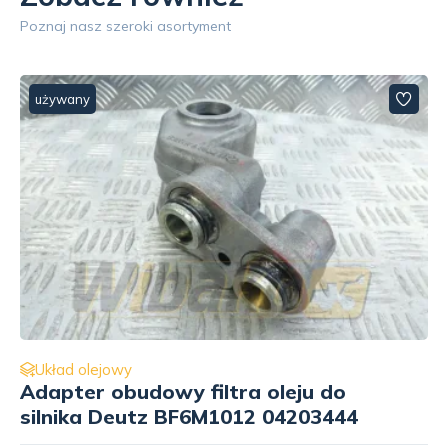
Poznaj nasz szeroki asortyment
używany
Układ olejowy
Kolano podstawy filtra oleju Silnika
Caterpillar 3406/3456/C15/C16/C18
153-6680