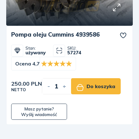
Pompa oleju Cummins 4939586
Stan:
SKU:
używany
57274
Ocena 4,7
250.00 PLN
-
+
Do koszyka
NETTO
Masz pytanie?
Wyślij wiadomość