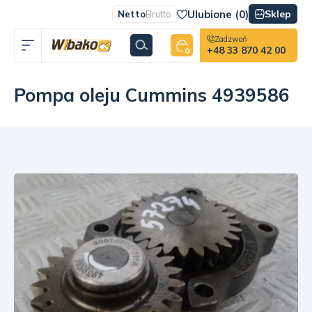
Ulubione (
0
)
Sklep
Netto
Brutto
Zadzwoń
+48 33 870 42 00
0
Pompa oleju Cummins 4939586