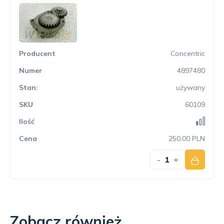
Concentric
4897480
używany
60109
250.00 PLN
-
+
Zobacz również