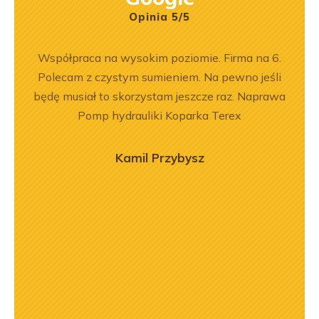
Opinia 5/5
rr 564
Współpraca na wysokim poziomie. Firma na 6.
Z
em i
Polecam z czystym sumieniem. Na pewno jeśli
pe
okim
będę musiał to skorzystam jeszcze raz. Naprawa
na –
Pomp hydrauliki Koparka Terex
mą
ry
Kamil Przybysz
ńca,
dztwo
asach
orąco