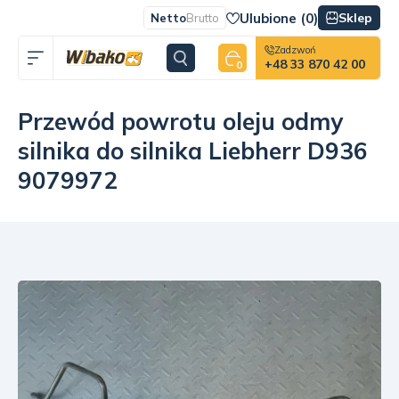
Ulubione (
0
)
Sklep
Netto
Brutto
Zadzwoń
+48 33 870 42 00
0
Przewód powrotu oleju odmy
silnika do silnika Liebherr D936
9079972