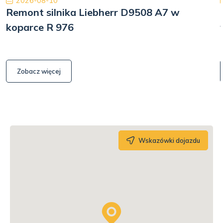
2026-08-10
Remont silnika Liebherr D9508 A7 w
koparce R 976
Zobacz więcej
Wskazówki dojazdu