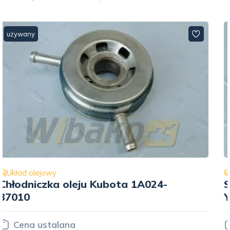
używany
Układ olejowy
Smok misy olejowej do silnika
Yanmar 3TNV70 119515-35080
Cena ustalana