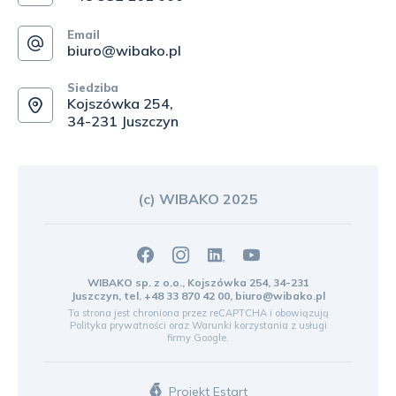
Email
biuro@wibako.pl
Siedziba
Kojszówka 254,
34-231 Juszczyn
(c) WIBAKO 2025
WIBAKO sp. z o.o., Kojszówka 254, 34-231
Juszczyn, tel.
+48 33 870 42 00
,
biuro@wibako.pl
Ta strona jest chroniona przez reCAPTCHA i obowiązują
Polityka prywatności
oraz
Warunki korzystania z usługi
firmy Google.
Projekt Estart