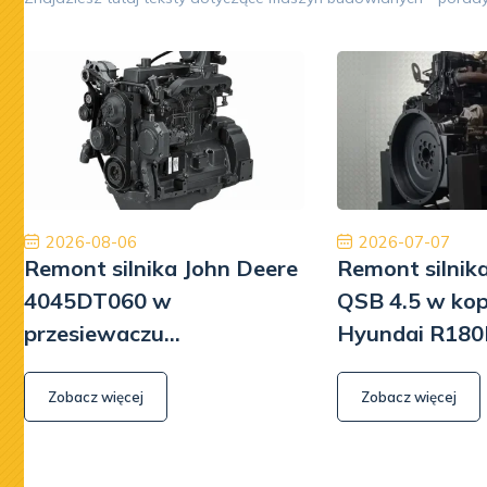
Opinia 5/5
Oryginalne części, niesamowicie szybka
Zakupion
międzynarodowa dostawa ekspresowa i obsługa na
w d
najwyższym poziomie. W przyszłości wrócimy, aby
prze
ponownie robić interesy. Dziękuję!
pozi
rew
otrzyma
Jinajon
2026-08-06
2026-07-07
się spra
Remont silnika John Deere
Remont silni
liczy
4045DT060 w
QSB 4.5 w ko
Szkoda
przesiewaczu
Hyundai R180
zbyt wie
Powerscreen Warrior 800
Zobacz więcej
Zobacz więcej