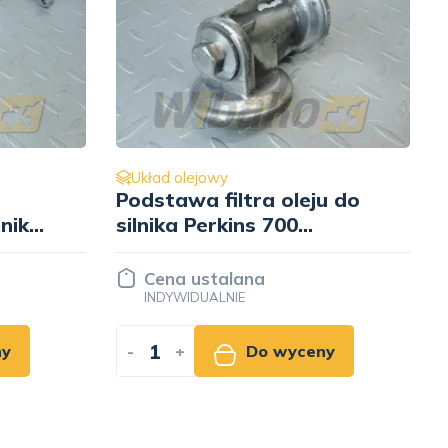
Układ olejowy
Podstawa filtra oleju do
lnika
silnika Perkins 700
6-
3773P371
Cena ustalana
INDYWIDUALNIE
ny
-
+
Do wyceny