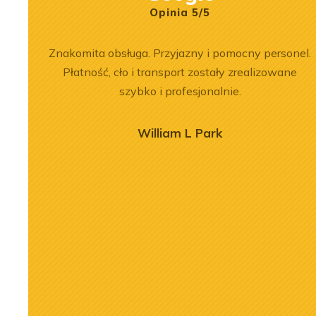
Opinia 5/5
łpracy.
Znakomita obsługa. Przyjazny i pomocny personel.
, dobre
Płatność, cło i transport zostały zrealizowane
szybko i profesjonalnie.
William L Park
2026-07-03
nika Liebherr
Remont silnika Liebherr
 ładowarce LR
D9508 A7 w dźwigu LTM
c
1300-6.2
j
Zobacz więcej