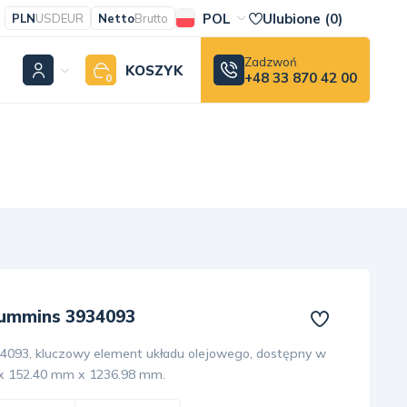
POL
Ulubione (
0
)
PLN
USD
EUR
Netto
Brutto
Zadzwoń
KOSZYK
+48 33 870 42 00
0
Cummins 3934093
4093, kluczowy element układu olejowego, dostępny w
 x 152.40 mm x 1236.98 mm.