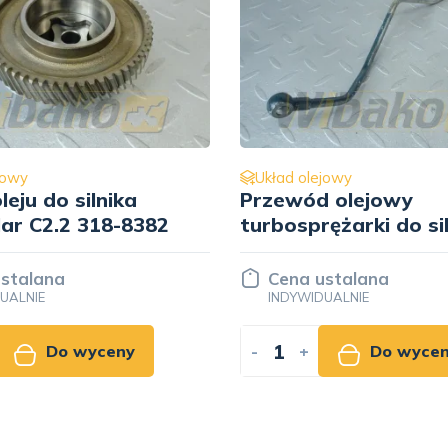
jowy
Układ olejowy
eju do silnika
Przewód olejowy
lar C2.2 318-8382
turbosprężarki do si
Kubota V3307 1G77
33043
stalana
Cena ustalana
UALNIE
INDYWIDUALNIE
Do wyceny
-
+
Do wyce