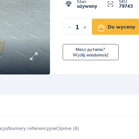
Stan:
SKU:
używany
79743
-
+
Do wyceny
Masz pytanie?
Wyślij wiadomość
acja
Numery referencyjne
Opinie (6)