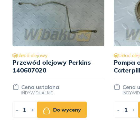
Układ olejowy
Układ ole
Przewód olejowy Perkins
Pompa ol
140607020
Caterpil
Cena ustalana
Cena u
INDYWIDUALNIE
INDYWID
-
+
Do wyceny
-
+