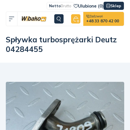
Ulubione (
0
)
Sklep
Netto
Brutto
Zadzwoń
+48 33 870 42 00
0
Spływka turbosprężarki Deutz
04284455