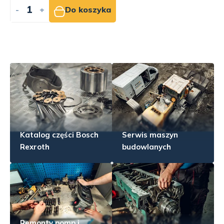
-
+
Do koszyka
Katalog części Bosch
Serwis maszyn
Rexroth
budowlanych
Remonty pomp i