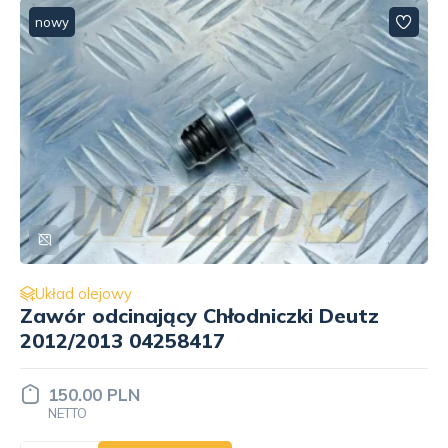
nowy
Układ olejowy
Pompa oleju do silnika BF Original
1015/2015 20140510151
773.00 PLN
NETTO