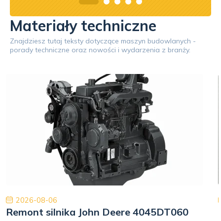
Materiały techniczne
Znajdziesz tutaj teksty dotyczące maszyn budowlanych -
porady techniczne oraz nowości i wydarzenia z branży.
2026-08-06
Remont silnika John Deere 4045DT060