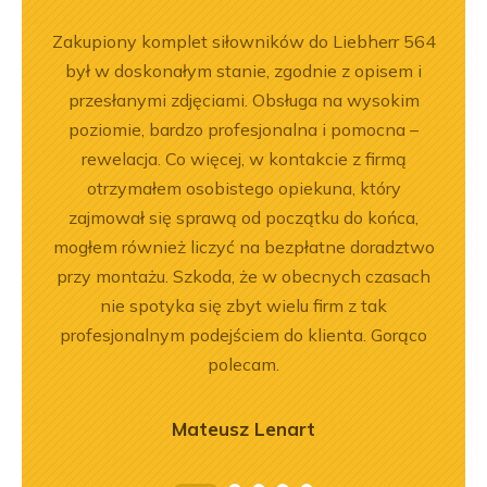
ny
Zakupiony komplet siłowników do Liebherr 564
Jeste
ały
był w doskonałym stanie, zgodnie z opisem i
Dobr
.
przesłanymi zdjęciami. Obsługa na wysokim
poziomie, bardzo profesjonalna i pomocna –
rewelacja. Co więcej, w kontakcie z firmą
otrzymałem osobistego opiekuna, który
zajmował się sprawą od początku do końca,
mogłem również liczyć na bezpłatne doradztwo
przy montażu. Szkoda, że w obecnych czasach
nie spotyka się zbyt wielu firm z tak
profesjonalnym podejściem do klienta. Gorąco
polecam.
Mateusz Lenart