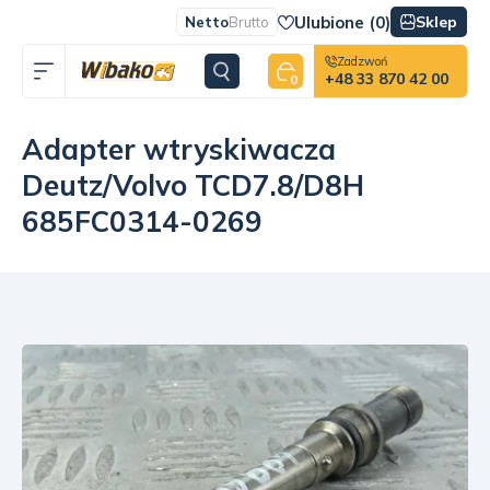
Ulubione (
0
)
Sklep
Netto
Brutto
Zadzwoń
+48 33 870 42 00
0
Adapter wtryskiwacza
Deutz/Volvo TCD7.8/D8H
685FC0314-0269