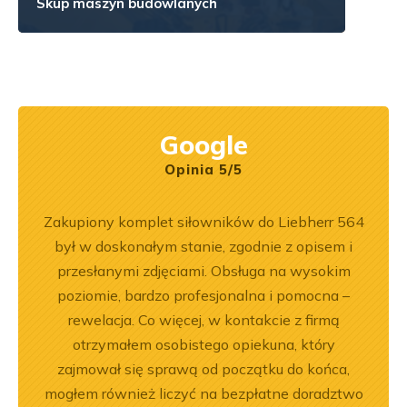
Skup maszyn budowlanych
Google
Opinia 5/5
pracy.
Zakupiony komplet siłowników do Liebherr 564
Z
dobre
był w doskonałym stanie, zgodnie z opisem i
pe
przesłanymi zdjęciami. Obsługa na wysokim
poziomie, bardzo profesjonalna i pomocna –
rewelacja. Co więcej, w kontakcie z firmą
otrzymałem osobistego opiekuna, który
zajmował się sprawą od początku do końca,
mogłem również liczyć na bezpłatne doradztwo