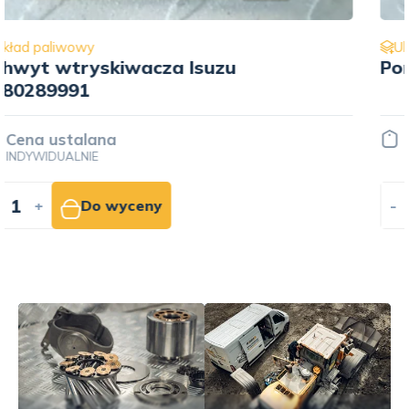
Układ paliwowy
Pompa paliwa Cummins 4088604
Cena ustalana
INDYWIDUALNIE
-
+
Do wyceny