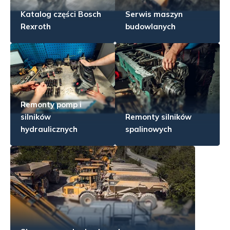
Katalog części Bosch
Serwis maszyn
Rexroth
budowlanych
Remonty pomp i
silników
Remonty silników
hydraulicznych
spalinowych