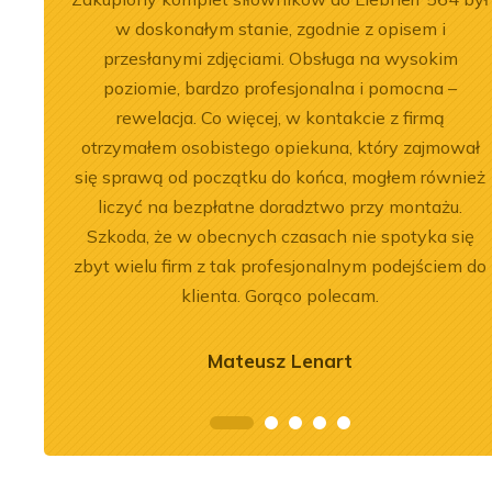
, dobre
w doskonałym stanie, zgodnie z opisem i
przesłanymi zdjęciami. Obsługa na wysokim
poziomie, bardzo profesjonalna i pomocna –
rewelacja. Co więcej, w kontakcie z firmą
otrzymałem osobistego opiekuna, który zajmował
2026-07-03
się sprawą od początku do końca, mogłem również
nika Liebherr
Remont silnika Liebherr
liczyć na bezpłatne doradztwo przy montażu.
 ładowarce LR
D9508 A7 w dźwigu LTM
Szkoda, że w obecnych czasach nie spotyka się
c
1300-6.2
zbyt wielu firm z tak profesjonalnym podejściem do
klienta. Gorąco polecam.
j
Zobacz więcej
Mateusz Lenart