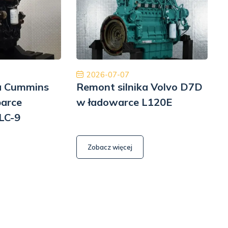
m z czystym sumieniem. Na pewno jeśli
Płatność, cło i
siał to skorzystam jeszcze raz. Naprawa
szyb
Pomp hydrauliki Koparka Terex
Kamil Przybysz
2026-07-07
ka Cummins
Remont silnika Volvo D7D
R
parce
w ładowarce L120E
LC-9
6
Zobacz więcej