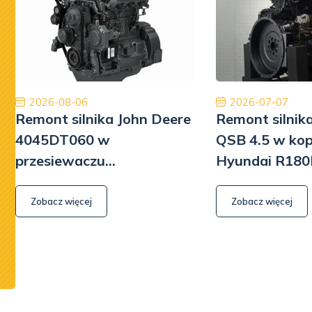
międzynarodowa dostawa ekspresowa i obsługa na
Poleca
najwyższym poziomie. W przyszłości wrócimy, aby
będę mu
ponownie robić interesy. Dziękuję!
Jinajon
2026-08-06
2026-07-07
Remont silnika John Deere
Remont silni
4045DT060 w
QSB 4.5 w ko
przesiewaczu
Hyundai R180
Powerscreen Warrior 800
Zobacz więcej
Zobacz więcej