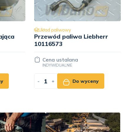
Układ paliwowy
a Liebherr
Wtryskiwacz 250 bar
Bosch KBEL97P35
a
Cena ustalana
INDYWIDUALNIE
o wyceny
-
+
Do wyceny