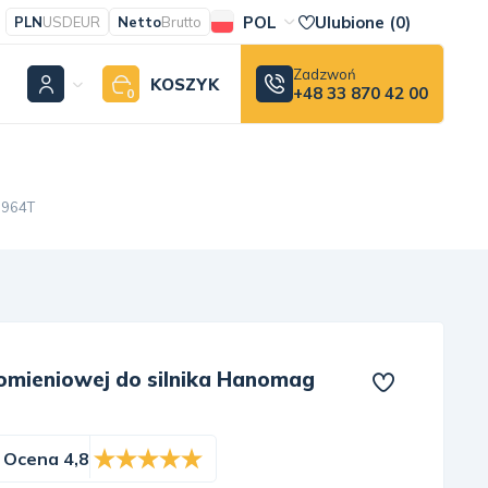
POL
Ulubione (
0
)
PLN
USD
EUR
Netto
Brutto
Zadzwoń
KOSZYK
+48 33 870 42 00
0
D964T
omieniowej do silnika Hanomag
Ocena 4,8