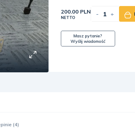
200.00 PLN
-
+
NETTO
Masz pytanie?
Wyślij wiadomość
pinie (4)