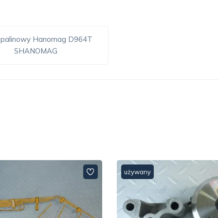
k spalinowy Hanomag D964T
SHANOMAG
używany
używany