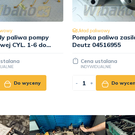
Układ paliwowy
Układ paliwowy
ompka paliwa zasilająca
Przewód paliw
eutz 04516955
10116573
Cena ustalana
Cena ustalan
INDYWIDUALNIE
INDYWIDUALNIE
+
Do wyceny
-
+
D