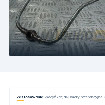
Zastosowania
Specyfikacja
Numery referencyjne
O