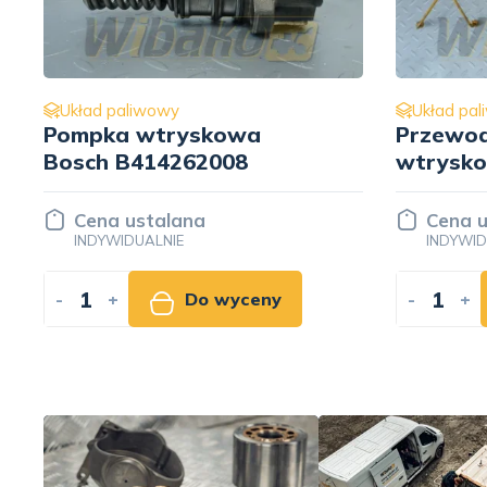
Układ paliwowy
Przewody paliwa pompy
P
wtryskowej CYL. 1-6 do
D
silnika Liebherr D926
9279612
Cena ustalana
INDYWIDUALNIE
-
+
Do wyceny
-