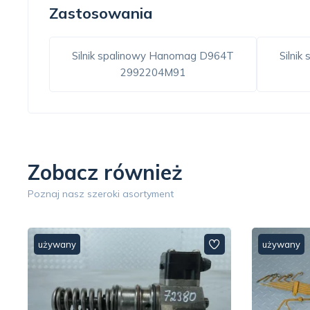
Zastosowania
Silnik spalinowy Hanomag D964T
Silni
2992204M91
Zobacz również
Poznaj nasz szeroki asortyment
używany