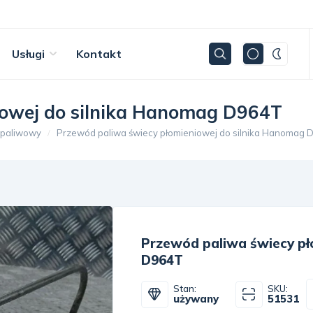
Usługi
Kontakt
iowej do silnika Hanomag D964T
 paliwowy
Przewód paliwa świecy płomieniowej do silnika Hanomag 
Przewód paliwa świecy pł
D964T
Stan:
SKU:
używany
51531