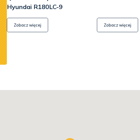
Szkoda, że w obecnych czasach nie spotyka się
Hyundai R180LC-9
zbyt wielu firm z tak profesjonalnym podejściem do
klienta. Gorąco polecam.
Zobacz więcej
Zobacz więcej
Mateusz Lenart