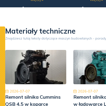
sie
elementów hydrauliki
silników 
mobilnej
siłowej: silników i pomp
weryfikac
hydraulicznych.
części, n
wydajnośc
Materiały techniczne
Google
Znajdziesz tutaj teksty dotyczące maszyn budowlanych - porady
Opinia 5/5
Zakupiony komplet siłowników do Liebherr 564 był
Współp
w doskonałym stanie, zgodnie z opisem i
Poleca
przesłanymi zdjęciami. Obsługa na wysokim
będę mu
poziomie, bardzo profesjonalna i pomocna –
rewelacja. Co więcej, w kontakcie z firmą
otrzymałem osobistego opiekuna, który zajmował
2026-07-07
2026-07-07
się sprawą od początku do końca, mogłem również
Remont silnika Cummins
Remont silnik
liczyć na bezpłatne doradztwo przy montażu.
QSB 4.5 w koparce
w ładowarce 