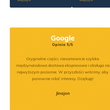
hydrauliki siłowej dla
wsparcie w zakre
popularnej marki Bosch
stacjonarnej oraz 
Rexroth.
naprawy maszyn
budowlanych.
Google
Opinia 5/5
ersonel.
Oryginalne części, niesamowicie szybka
zowane
międzynarodowa dostawa ekspresowa i obsługa na
najwyższym poziomie. W przyszłości wrócimy, aby
ponownie robić interesy. Dziękuję!
Jinajon
2026-06-30
nika Liebherr
Wydajność i
w dźwigu LTM
zastosowanie ładowarki