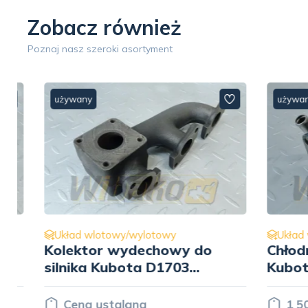
Zobacz również
Poznaj nasz szeroki asortyment
używany
używany
Układ wlotowy/wylotowy
Układ wl
Kolektor wydechowy do
Chłodnic
silnika Kubota D1703
Kubota 
17325-12312
71410
Cena ustalana
1 500.