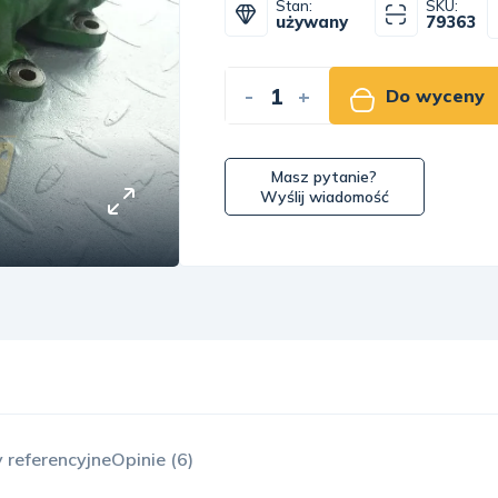
Stan:
SKU:
używany
79363
-
+
Do wyceny
Masz pytanie?
Wyślij wiadomość
 referencyjne
Opinie (6)