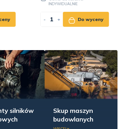
INDYWIDUALNIE
ny
-
+
Do wyceny
ty silników
Skup maszyn
nowych
budowlanych
we remonty
Skup koparek, ładowarek,
WIĘCEJ