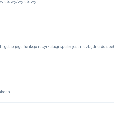
ad wlotowy/wylotowy
dzie jego funkcja recyrkulacji spalin jest niezbędna do speł
nkach