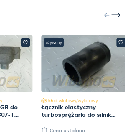
używany
Układ wlotowy/wylotowy
R do
Łącznik elastyczny
7-T
turbosprężarki do silnika
Kubota V3307-T 1G777-
11620
Cena ustalana