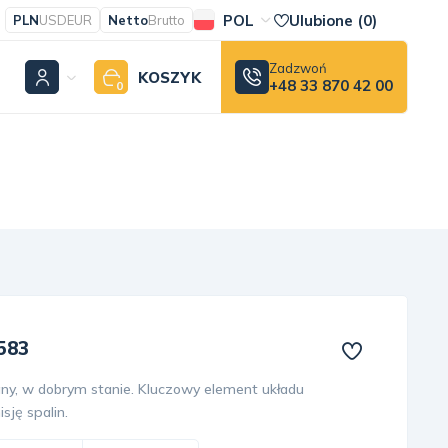
POL
Ulubione (
0
)
PLN
USD
EUR
Netto
Brutto
Zadzwoń
KOSZYK
+48 33 870 42 00
0
583
, w dobrym stanie. Kluczowy element układu
ję spalin.