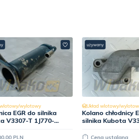
używany
otowy/wylotowy
Układ wlotowy/wylotowy
a EGR do silnika
Kolano chłodnicy EG
V3307-T 1J770-
silnika Kubota V330
1J770-17310
00 PLN
Cena ustalana