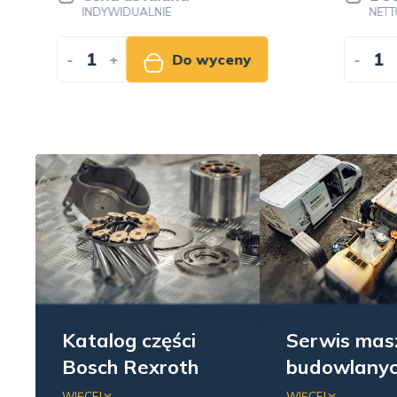
INDYWIDUALNIE
NETTO
-
+
Do wyceny
-
+
Katalog części
Serwis mas
Bosch Rexroth
budowlany
Zobacz naszą ofertę
Oferujemy kompl
WIĘCEJ
WIĘCEJ