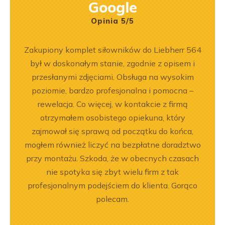
Google
Opinia 5/5
pracy.
Zakupiony komplet siłowników do Liebherr 564
Wspó
dobre
był w doskonałym stanie, zgodnie z opisem i
Pole
przesłanymi zdjęciami. Obsługa na wysokim
będę 
poziomie, bardzo profesjonalna i pomocna –
rewelacja. Co więcej, w kontakcie z firmą
otrzymałem osobistego opiekuna, który
zajmował się sprawą od początku do końca,
mogłem również liczyć na bezpłatne doradztwo
przy montażu. Szkoda, że w obecnych czasach
nie spotyka się zbyt wielu firm z tak
profesjonalnym podejściem do klienta. Gorąco
polecam.