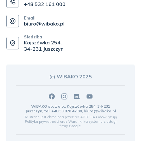
+48 532 161 000
Email
biuro@wibako.pl
Siedziba
Kojszówka 254,
34-231 Juszczyn
(c) WIBAKO 2025
WIBAKO sp. z o.o., Kojszówka 254, 34-231
Juszczyn, tel.
+48 33 870 42 00
,
biuro@wibako.pl
Ta strona jest chroniona przez reCAPTCHA i obowiązują
Polityka prywatności
oraz
Warunki korzystania z usługi
firmy Google.