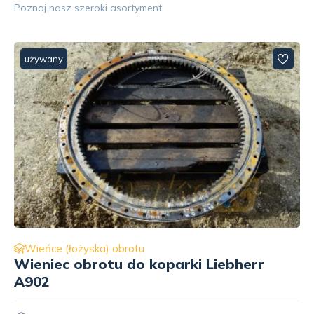
Poznaj nasz szeroki asortyment
używany
Wieńce (łożyska) obrotu
Przegub główny skrętu (łożysko
obrotu) Terex TA30RS