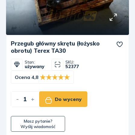
Przegub główny skrętu (łożysko
obrotu) Terex TA30
Stan:
SKU:
używany
52377
Ocena 4,8
-
+
Do wyceny
Masz pytanie?
Wyślij wiadomość