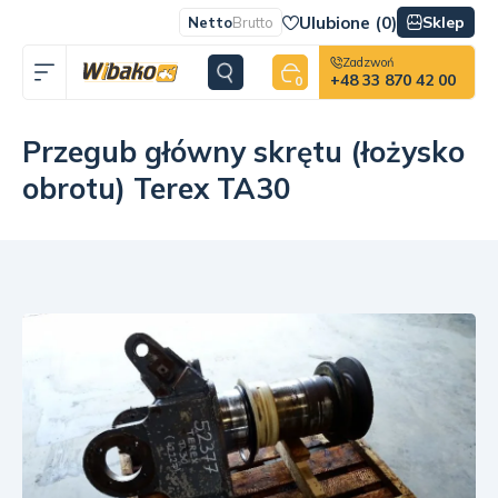
Ulubione (
0
)
Sklep
Netto
Brutto
Zadzwoń
+48 33 870 42 00
0
Przegub główny skrętu (łożysko
obrotu) Terex TA30