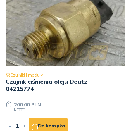
Czujniki i moduły
Czujnik ciśnienia Caterpillar 276-
6793
Cena ustalana
INDYWIDUALNIE
-
+
Do wyceny