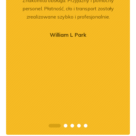
pracy.
Znakomita obsługa. Przyjazny i pomocny
Wspó
dobre
personel. Płatność, cło i transport zostały
Pole
zrealizowane szybko i profesjonalnie.
będę 
William L Park