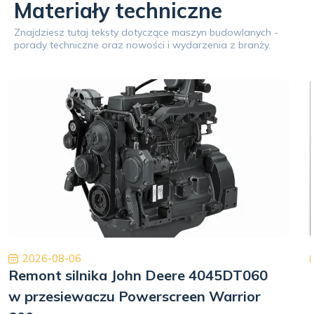
Materiały techniczne
Znajdziesz tutaj teksty dotyczące maszyn budowlanych -
porady techniczne oraz nowości i wydarzenia z branży.
2026-08-06
Remont silnika John Deere 4045DT060
w przesiewaczu Powerscreen Warrior