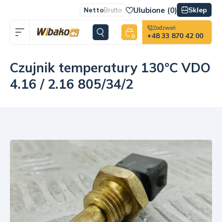
Ulubione (
0
)
Sklep
Netto
Brutto
Zadzwoń
+48 33 870 42 00
0
Czujnik temperatury 130°C VDO
4.16 / 2.16 805/34/2