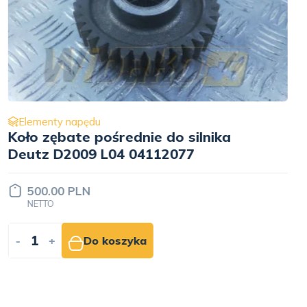
Elementy napędu
Koło zębate pompy wtryskowej
Deutz D2009 L04 04112179
470.00 PLN
NETTO
-
+
Do koszyka