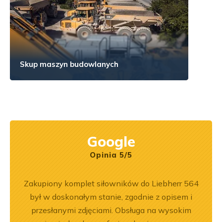
Skup maszyn budowlanych
Google
Opinia 5/5
ka
Zakupiony komplet siłowników do Liebherr 564
Wspó
bsługa
był w doskonałym stanie, zgodnie z opisem i
Pole
ci
przesłanymi zdjęciami. Obsługa na wysokim
będę 