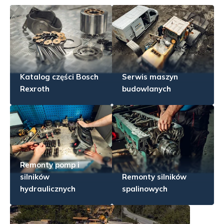
Katalog części Bosch
Serwis maszyn
Rexroth
budowlanych
Remonty pomp i
silników
Remonty silników
hydraulicznych
spalinowych