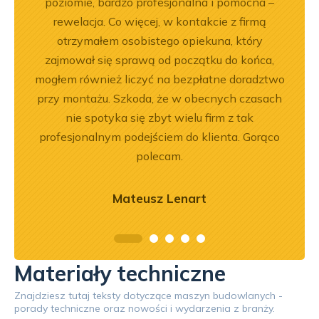
ękuję!
poziomie, bardzo profesjonalna i pomocna –
rewelacja. Co więcej, w kontakcie z firmą
otrzymałem osobistego opiekuna, który
zajmował się sprawą od początku do końca,
mogłem również liczyć na bezpłatne doradztwo
przy montażu. Szkoda, że w obecnych czasach
nie spotyka się zbyt wielu firm z tak
profesjonalnym podejściem do klienta. Gorąco
polecam.
Mateusz Lenart
Materiały techniczne
Znajdziesz tutaj teksty dotyczące maszyn budowlanych -
porady techniczne oraz nowości i wydarzenia z branży.