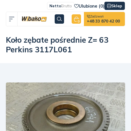
Ulubione (
0
)
Sklep
Netto
Brutto
Zadzwoń
+48 33 870 42 00
0
Koło zębate pośrednie Z= 63
Perkins 3117L061