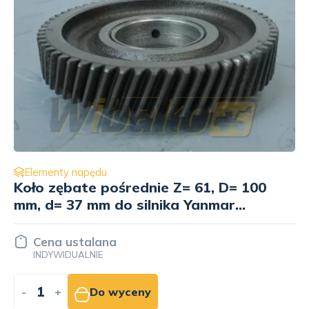
Elementy napędu
Koło zębate pośrednie Z= 59, D= 95
mm, d= 20 mm do silnika Kubota
D722 15875-24013
Cena ustalana
INDYWIDUALNIE
-
+
Do wyceny