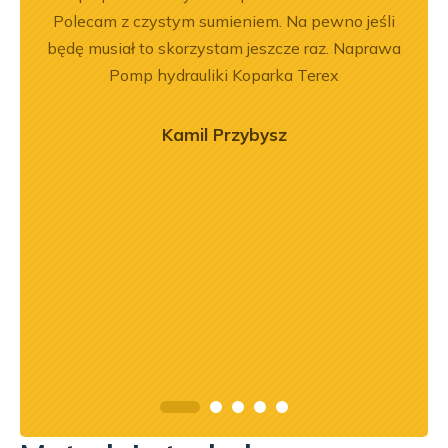
dobre
Polecam z czystym sumieniem. Na pewno jeśli
międz
będę musiał to skorzystam jeszcze raz. Naprawa
n
Pomp hydrauliki Koparka Terex
wróci
Kamil Przybysz