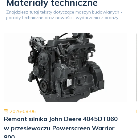
Materiały techniczne
Znajdziesz tutaj teksty dotyczące maszyn budowlanych -
porady techniczne oraz nowości i wydarzenia z branży.
2026-08-06
Remont silnika John Deere 4045DT060
w przesiewaczu Powerscreen Warrior
800