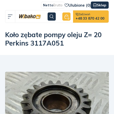
Ulubione (
0
)
Sklep
Netto
Brutto
Zadzwoń
+48 33 870 42 00
0
Koło zębate pompy oleju Z= 20
Perkins 3117A051