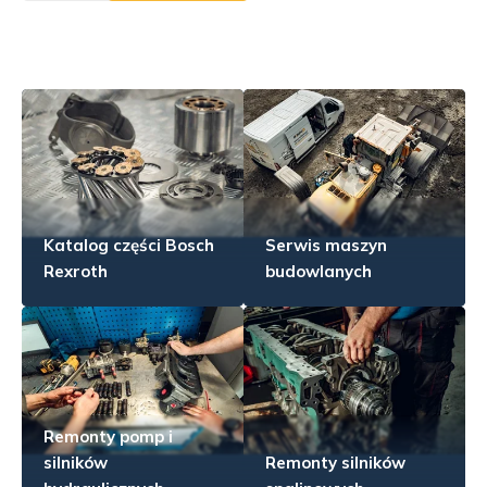
Katalog części Bosch
Serwis maszyn
Rexroth
budowlanych
Remonty pomp i
silników
Remonty silników