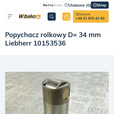
Ulubione (
0
)
Sklep
Netto
Brutto
Zadzwoń
+48 33 870 42 00
0
Popychacz rolkowy D= 34 mm
Liebherr 10153536