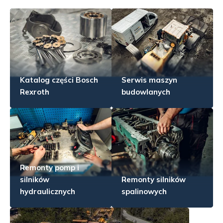
Katalog części Bosch
Serwis maszyn
Rexroth
budowlanych
Remonty pomp i
silników
Remonty silników
hydraulicznych
spalinowych