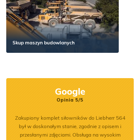
Skup maszyn budowlanych
Google
Opinia 5/5
ka
Zakupiony komplet siłowników do Liebherr 564
Wspó
bsługa
był w doskonałym stanie, zgodnie z opisem i
Pole
ci
przesłanymi zdjęciami. Obsługa na wysokim
będę 