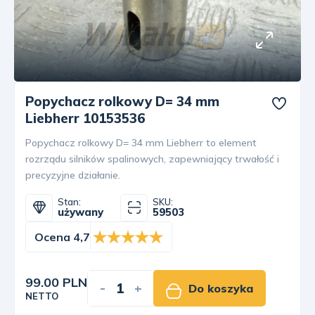
Popychacz rolkowy D= 34 mm
Liebherr 10153536
Popychacz rolkowy D= 34 mm Liebherr to element
rozrządu silników spalinowych, zapewniający trwałość i
precyzyjne działanie.
Stan:
SKU:
używany
59503
Ocena 4,7
99.00 PLN
-
+
Do koszyka
NETTO