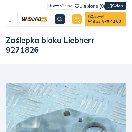
Ulubione (
0
)
Sklep
Netto
Brutto
Zadzwoń
+48 33 870 42 00
0
Zaślepka bloku Liebherr
9271826