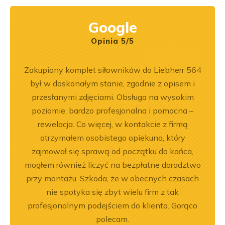
Google
Opinia 5/5
ka
Zakupiony komplet siłowników do Liebherr 564
Wspó
bsługa
był w doskonałym stanie, zgodnie z opisem i
Pole
ci
przesłanymi zdjęciami. Obsługa na wysokim
będę 
ękuję!
poziomie, bardzo profesjonalna i pomocna –
rewelacja. Co więcej, w kontakcie z firmą
otrzymałem osobistego opiekuna, który
zajmował się sprawą od początku do końca,
mogłem również liczyć na bezpłatne doradztwo
przy montażu. Szkoda, że w obecnych czasach
nie spotyka się zbyt wielu firm z tak
profesjonalnym podejściem do klienta. Gorąco
polecam.