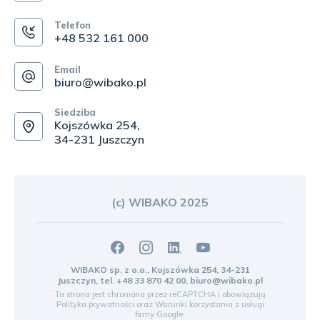
Telefon
+48 532 161 000
Email
biuro@wibako.pl
Siedziba
Kojszówka 254,
34-231 Juszczyn
(c) WIBAKO 2025
WIBAKO sp. z o.o., Kojszówka 254, 34-231
Juszczyn, tel.
+48 33 870 42 00
,
biuro@wibako.pl
Ta strona jest chroniona przez reCAPTCHA i obowiązują
Polityka prywatności
oraz
Warunki korzystania z usługi
firmy Google.