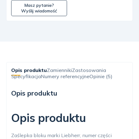
Masz pytanie?
Wyślij wiadomość
Opis produktu
Zamienniki
Zastosowania
Specyfikacja
Numery referencyjne
Opinie (5)
Opis produktu
Opis produktu
Zaślepka bloku marki Liebherr, numer części