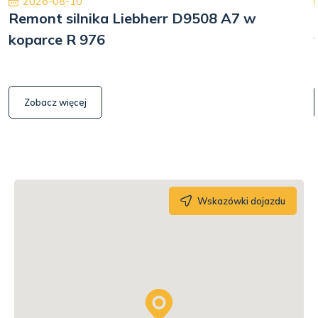
2026-08-10
Remont silnika Liebherr D9508 A7 w
koparce R 976
Zobacz więcej
Wskazówki dojazdu