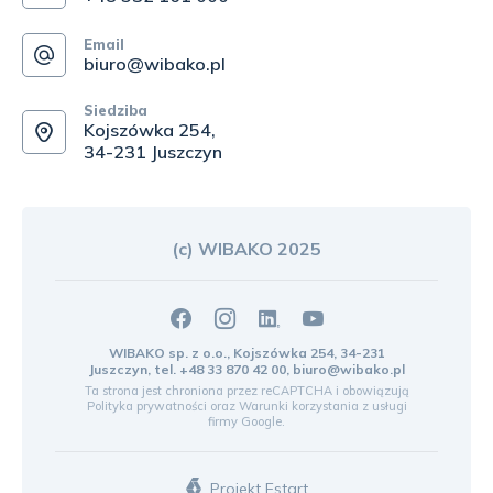
Email
biuro@wibako.pl
Siedziba
Kojszówka 254,
34-231 Juszczyn
(c) WIBAKO 2025
WIBAKO sp. z o.o., Kojszówka 254, 34-231
Juszczyn, tel.
+48 33 870 42 00
,
biuro@wibako.pl
Ta strona jest chroniona przez reCAPTCHA i obowiązują
Polityka prywatności
oraz
Warunki korzystania z usługi
firmy Google.
Projekt Estart