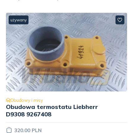
używany
Obudowy i misy
Misa olejowa Liebherr 9268094
2 900.00 PLN