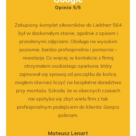
Opinia 5/5
ka
Zakupiony komplet siłowników do Liebherr 564
Jeste
bsługa
był w doskonałym stanie, zgodnie z opisem i
Dobr
ci
przesłanymi zdjęciami. Obsługa na wysokim
ękuję!
poziomie, bardzo profesjonalna i pomocna –
rewelacja. Co więcej, w kontakcie z firmą
otrzymałem osobistego opiekuna, który
zajmował się sprawą od początku do końca,
mogłem również liczyć na bezpłatne doradztwo
przy montażu. Szkoda, że w obecnych czasach
nie spotyka się zbyt wielu firm z tak
profesjonalnym podejściem do klienta. Gorąco
polecam.
Mateusz Lenart