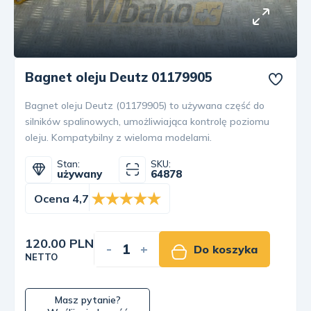
Bagnet oleju Deutz 01179905
Bagnet oleju Deutz (01179905) to używana część do
silników spalinowych, umożliwiająca kontrolę poziomu
oleju. Kompatybilny z wieloma modelami.
Stan:
SKU:
używany
64878
Ocena 4,7
120.00 PLN
-
+
Do koszyka
NETTO
Masz pytanie?