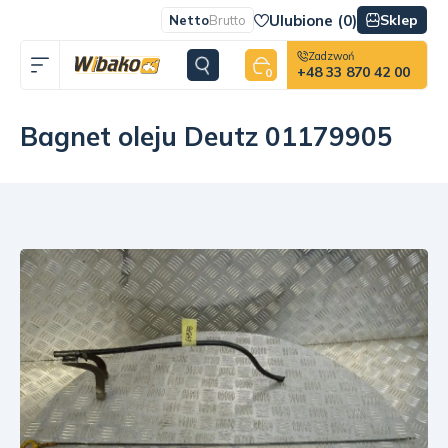
Ulubione (
0
)
Sklep
Netto
Brutto
Zadzwoń
+48 33 870 42 00
0
Bagnet oleju Deutz 01179905