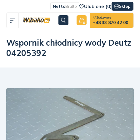
Ulubione (
0
)
Sklep
Netto
Brutto
Zadzwoń
+48 33 870 42 00
0
Wspornik chłodnicy wody Deutz
04205392