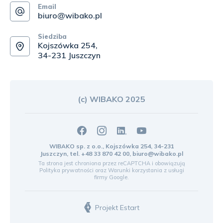
Email
biuro@wibako.pl
Siedziba
Kojszówka 254,
34-231 Juszczyn
(c) WIBAKO 2025
WIBAKO sp. z o.o., Kojszówka 254, 34-231
Juszczyn, tel.
+48 33 870 42 00
,
biuro@wibako.pl
Ta strona jest chroniona przez reCAPTCHA i obowiązują
Polityka prywatności
oraz
Warunki korzystania z usługi
firmy Google.
Projekt Estart