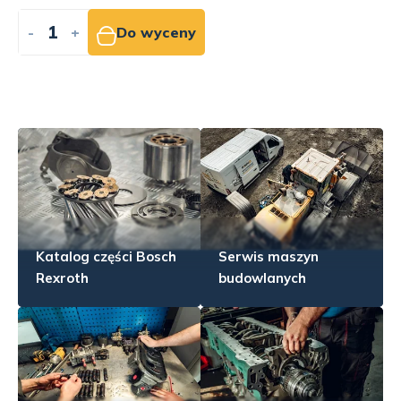
-
+
Do wyceny
Katalog części Bosch
Serwis maszyn
Rexroth
budowlanych