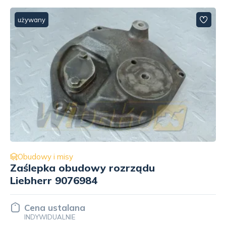
używany
Obudowy i misy
Obudowa rozrządu do silnika
Cummins QSB5.9 3976697
Cena ustalana
INDYWIDUALNIE