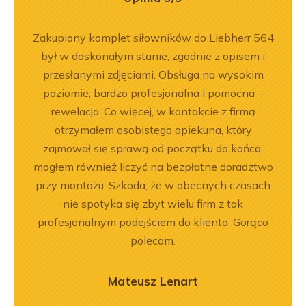
ny
Zakupiony komplet siłowników do Liebherr 564
Jeste
ały
był w doskonałym stanie, zgodnie z opisem i
Dobr
.
przesłanymi zdjęciami. Obsługa na wysokim
poziomie, bardzo profesjonalna i pomocna –
rewelacja. Co więcej, w kontakcie z firmą
otrzymałem osobistego opiekuna, który
zajmował się sprawą od początku do końca,
mogłem również liczyć na bezpłatne doradztwo
przy montażu. Szkoda, że w obecnych czasach
nie spotyka się zbyt wielu firm z tak
profesjonalnym podejściem do klienta. Gorąco
polecam.
Mateusz Lenart