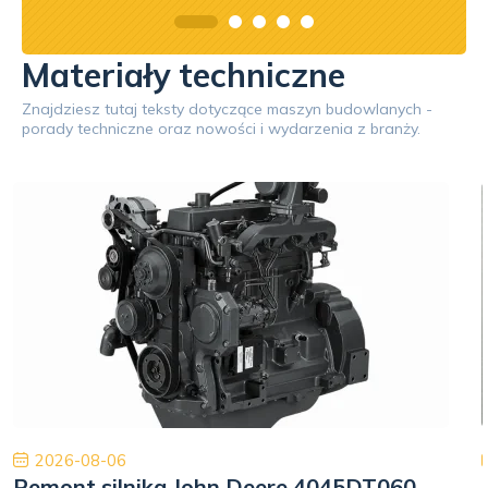
Materiały techniczne
Znajdziesz tutaj teksty dotyczące maszyn budowlanych -
porady techniczne oraz nowości i wydarzenia z branży.
2026-08-06
Remont silnika John Deere 4045DT060