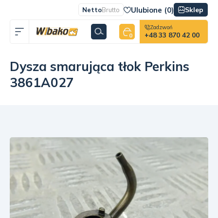
Ulubione (
0
)
Sklep
Netto
Brutto
Zadzwoń
+48 33 870 42 00
0
Dysza smarująca tłok Perkins
3861A027