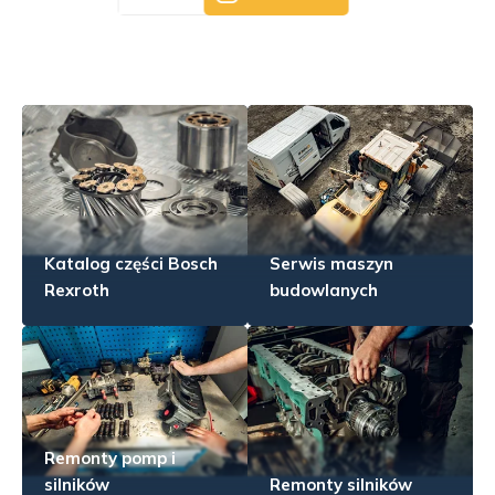
Katalog części Bosch
Serwis maszyn
Rexroth
budowlanych
Remonty pomp i
silników
Remonty silników