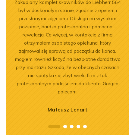
ka
Zakupiony komplet siłowników do Liebherr 564
Wspó
bsługa
był w doskonałym stanie, zgodnie z opisem i
Pole
ci
przesłanymi zdjęciami. Obsługa na wysokim
będę 
ękuję!
poziomie, bardzo profesjonalna i pomocna –
rewelacja. Co więcej, w kontakcie z firmą
otrzymałem osobistego opiekuna, który
zajmował się sprawą od początku do końca,
mogłem również liczyć na bezpłatne doradztwo
przy montażu. Szkoda, że w obecnych czasach
nie spotyka się zbyt wielu firm z tak
profesjonalnym podejściem do klienta. Gorąco
polecam.
Mateusz Lenart