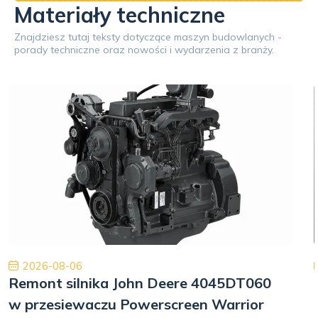
Materiały techniczne
Znajdziesz tutaj teksty dotyczące maszyn budowlanych -
porady techniczne oraz nowości i wydarzenia z branży.
2026-08-06
Remont silnika John Deere 4045DT060
w przesiewaczu Powerscreen Warrior