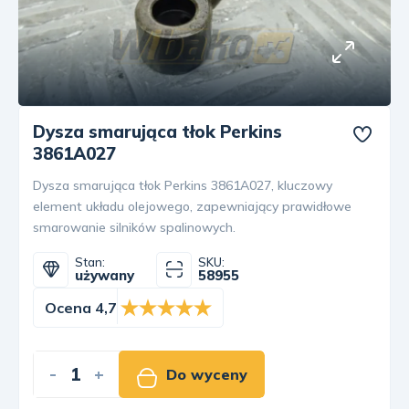
Dysza smarująca tłok Perkins
3861A027
Dysza smarująca tłok Perkins 3861A027, kluczowy
element układu olejowego, zapewniający prawidłowe
smarowanie silników spalinowych.
Stan:
SKU:
używany
58955
Ocena 4,7
-
+
Do wyceny