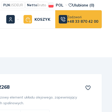
POL
Ulubione (
0
)
PLN
USD
EUR
Netto
Brutto
Zadzwoń
KOSZYK
+48 33 870 42 00
0
2268
uczowy element układu olejowego, zapewniający
ch spalinowych.