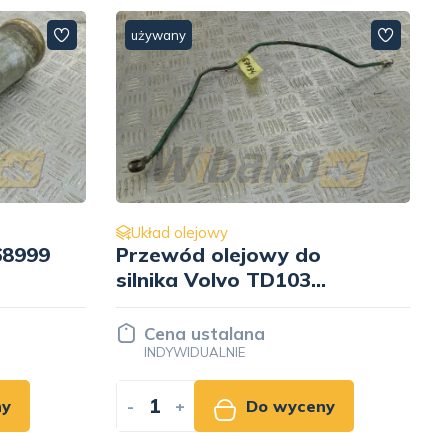
używany
Układ olejowy
Przewód olejowy do
silnika Volvo TD103
11031258
Cena ustalana
INDYWIDUALNIE
ny
-
+
Do wyceny