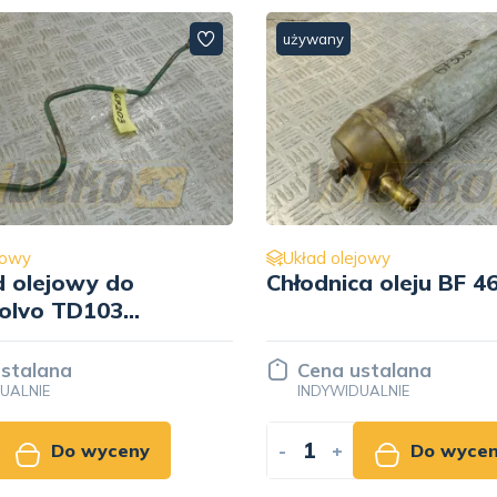
używany
jowy
Układ olejowy
a oleju BF 468999
Przewód olejowy do
silnika Volvo TD103
11031256
stalana
Cena ustalana
UALNIE
INDYWIDUALNIE
Do wyceny
-
+
Do wyce