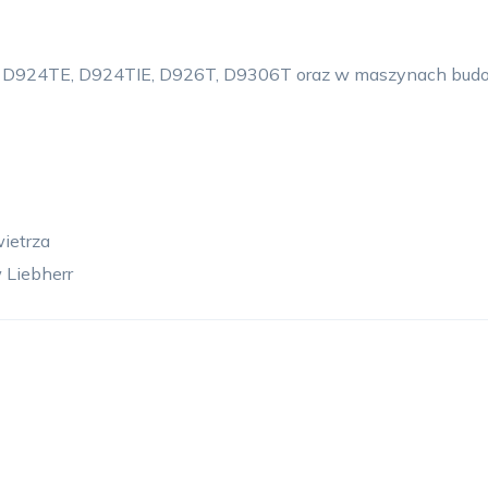
jak D924TE, D924TIE, D926T, D9306T oraz w maszynach budow
ietrza
 Liebherr