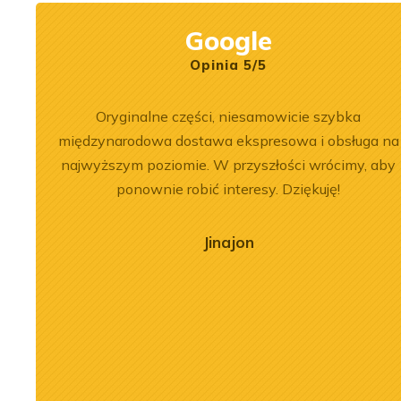
Google
Opinia 5/5
łpracy.
Oryginalne części, niesamowicie szybka
, dobre
międzynarodowa dostawa ekspresowa i obsługa na
najwyższym poziomie. W przyszłości wrócimy, aby
ponownie robić interesy. Dziękuję!
Jinajon
2026-07-03
nika Liebherr
Remont silnika Liebherr
 ładowarce LR
D9508 A7 w dźwigu LTM
c
1300-6.2
j
Zobacz więcej