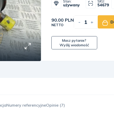
Stan:
SKU:
używany
54679
90.00 PLN
-
+
D
NETTO
Masz pytanie?
Wyślij wiadomość
acja
Numery referencyjne
Opinie (7)