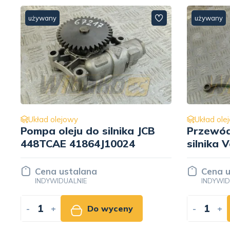
używany
używany
Układ olejowy
Układ ole
Przewód olejowy do
Chłodnic
silnika Volvo TD103
11031259
Cena ustalana
Cena u
INDYWIDUALNIE
INDYWID
-
+
Do wyceny
-
+