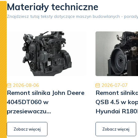
Materiały techniczne
Google
Znajdziesz tutaj teksty dotyczące maszyn budowlanych - porady
Opinia 5/5
Współpraca na wysokim poziomie. Firma na 6.
Zakupion
Polecam z czystym sumieniem. Na pewno jeśli
w d
będę musiał to skorzystam jeszcze raz. Naprawa
prze
Pomp hydrauliki Koparka Terex
pozi
rew
otrzyma
Kamil Przybysz
2026-08-06
2026-07-07
się spra
Remont silnika John Deere
Remont silni
liczy
4045DT060 w
QSB 4.5 w ko
Szkoda
przesiewaczu
Hyundai R180
zbyt wie
Powerscreen Warrior 800
Zobacz więcej
Zobacz więcej