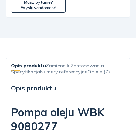
Masz pytanie?
Wyślij wiadomość
Opis produktu
Zamienniki
Zastosowania
Specyfikacja
Numery referencyjne
Opinie (7)
Opis produktu
Pompa oleju WBK
9080277 –