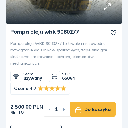
Pompa oleju wbk 9080277
Pompa oleju WBK 9080277 to trwałe i niezawodne
rozwiązanie dla silników spalinowych, zapewniające
skuteczne smarowanie i ochronę elementów
mechanicznych.
Stan:
SKU:
używany
65064
Ocena 4,7
2 500.00 PLN
-
+
Do koszyka
NETTO