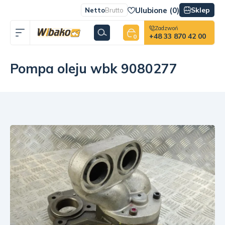
Ulubione (
0
)
Sklep
Netto
Brutto
Zadzwoń
+48 33 870 42 00
0
Pompa oleju wbk 9080277