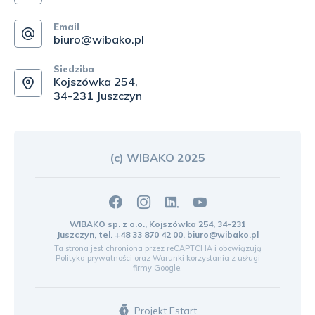
Email
biuro@wibako.pl
Siedziba
Kojszówka 254,
34-231 Juszczyn
(c) WIBAKO 2025
WIBAKO sp. z o.o., Kojszówka 254, 34-231
Juszczyn, tel.
+48 33 870 42 00
,
biuro@wibako.pl
Ta strona jest chroniona przez reCAPTCHA i obowiązują
Polityka prywatności
oraz
Warunki korzystania z usługi
firmy Google.
Projekt Estart