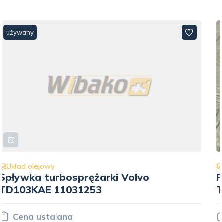
używany
Układ olejowy
Przewód olejowy do silnika Volvo
TD103 422819
Cena ustalana