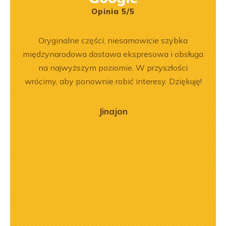
Opinia 5/5
rr 564
Oryginalne części, niesamowicie szybka
Wspó
em i
międzynarodowa dostawa ekspresowa i obsługa
Pole
okim
na najwyższym poziomie. W przyszłości
będę 
na –
wrócimy, aby ponownie robić interesy. Dziękuję!
mą
ry
Jinajon
ńca,
dztwo
asach
orąco