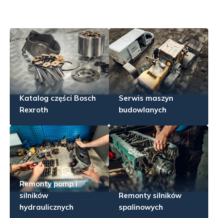
Katalog części Bosch
Serwis maszyn
Rexroth
budowlanych
Remonty pomp i
silników
Remonty silników
hydraulicznych
spalinowych