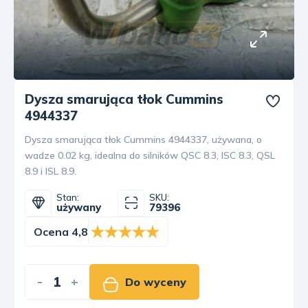
Dysza smarująca tłok Cummins
4944337
Dysza smarująca tłok Cummins 4944337, używana, o
wadze 0.02 kg, idealna do silników QSC 8.3, ISC 8.3, QSL
8.9 i ISL 8.9.
Stan:
SKU:
używany
79396
Ocena 4,8
-
+
Do wyceny