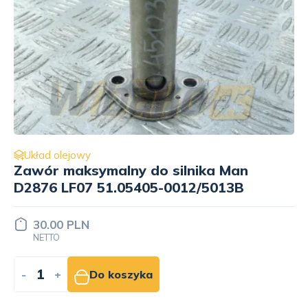
Układ olejowy
Odma silnika do silnika Man D2876
LF07 51.01804-7034
40.00 PLN
NETTO
-
+
Do koszyka