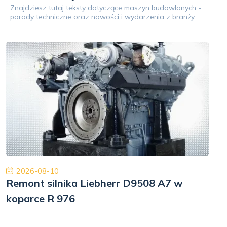
Znajdziesz tutaj teksty dotyczące maszyn budowlanych -
porady techniczne oraz nowości i wydarzenia z branży.
2026-08-10
Remont silnika Liebherr D9508 A7 w
koparce R 976