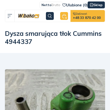
Ulubione (
0
)
Sklep
Netto
Brutto
Zadzwoń
+48 33 870 42 00
0
Dysza smarująca tłok Cummins
4944337