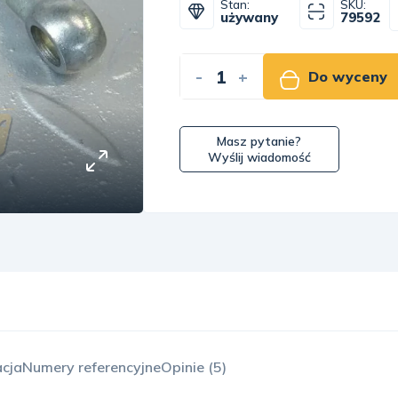
Stan:
SKU:
używany
79592
-
+
Do wyceny
Masz pytanie?
Wyślij wiadomość
acja
Numery referencyjne
Opinie (5)