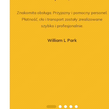
 564 był
Znakomita obsługa. Przyjazny i pomocny personel.
em i
Płatność, cło i transport zostały zrealizowane
sokim
szybko i profesjonalnie.
cna –
irmą
William L Park
ajmował
2026-07-03
 również
nika Liebherr
Remont silnika Liebherr
ntażu.
 ładowarce LR
D9508 A7 w dźwigu LTM
yka się
c
1300-6.2
jściem do
j
Zobacz więcej