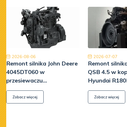
Jestem bardzo zadowolony z naszej współpracy.
Ory
Dobry zespół, dobra obsługa, dobra cena, dobre
międzyna
części. Dziękuję!
najwyższ
Tiberiu Demeter
2026-08-06
2026-07-07
Remont silnika John Deere
Remont silni
4045DT060 w
QSB 4.5 w ko
przesiewaczu
Hyundai R180
Powerscreen Warrior 800
Zobacz więcej
Zobacz więcej