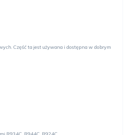
wych. Część ta jest używana i dostępna w dobrym
ami R934C, R944C, R924C.