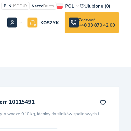
POL
Ulubione (
0
)
PLN
USD
EUR
Netto
Brutto
Zadzwoń
KOSZYK
+48 33 870 42 00
0
err 10115491
 o wadze 0.10 kg, idealny do silników spalinowych i