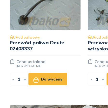
Układ paliwowy
Układ pa
Przewody paliwa pompy
Przewód
wtryskowej CYL. 1-6 do
mm Deut
silnika Deutz F6L413
02406775
Cena ustalana
Cena u
INDYWIDUALNIE
INDYWID
-
+
Do wyceny
-
+