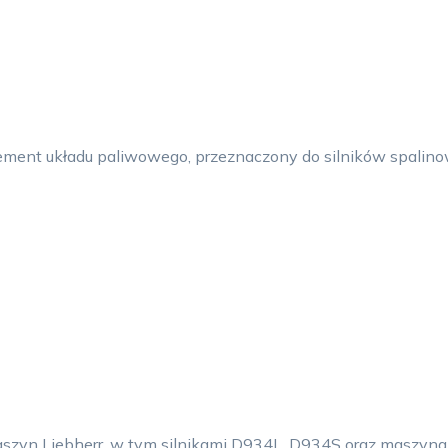
ement układu paliwowego, przeznaczony do silników spalino
aszyn Liebherr, w tym silnikami D934L, D934S oraz maszyn