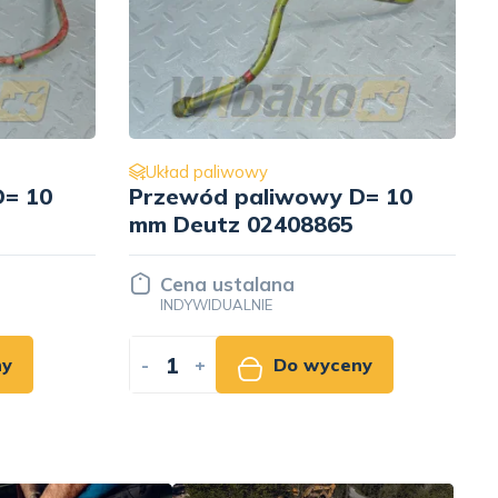
Układ paliwowy
D= 10
Świeca płomieniowa 19V
Bosch 0257201001
Cena ustalana
INDYWIDUALNIE
ny
-
+
Do wyceny