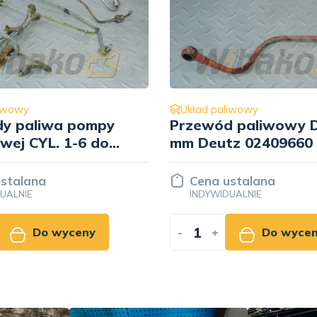
liwowy
Układ paliwowy
 paliwowy D= 10
Przewód paliwowy 
z 02409660
mm Deutz 02408865
stalana
Cena ustalana
UALNIE
INDYWIDUALNIE
Do wyceny
-
+
Do wyce