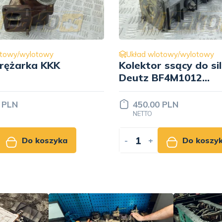
otowy/wylotowy
Układ wlotowy/wylotowy
 ssący do silnika
Przewód regulatora
F4M1012
do silnika Deutz 101
7
04256890
 PLN
39.00 PLN
NETTO
Do koszyka
-
+
Do koszy