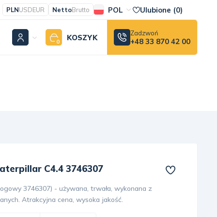
POL
Ulubione (
0
)
PLN
USD
EUR
Netto
Brutto
Zadzwoń
KOSZYK
+48 33 870 42 00
0
aterpillar C4.4 3746307
talogowy 3746307) - używana, trwała, wykonana z
lanych. Atrakcyjna cena, wysoka jakość.