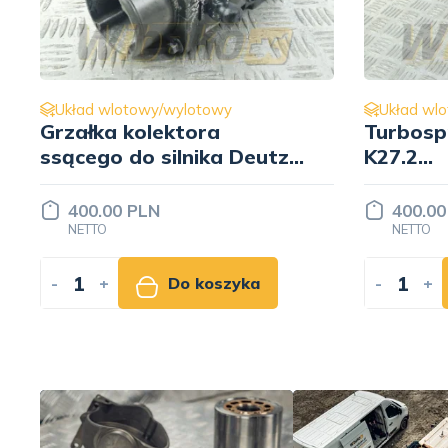
Układ wlotowy/wylotowy
Układ wl
Turbosprężarka KKK
Kolektor
K27.2
Deutz B
9060969099/53279887192
0425597
400.00 PLN
450.00
NETTO
NETTO
-
+
Do koszyka
-
+