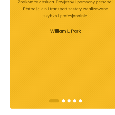
 na 6.
Znakomita obsługa. Przyjazny i pomocny personel.
 jeśli
Płatność, cło i transport zostały zrealizowane
Naprawa
szybko i profesjonalnie.
William L Park
2026-07-03
nika Liebherr
Remont silnika Liebherr
 ładowarce LR
D9508 A7 w dźwigu LTM
c
1300-6.2
j
Zobacz więcej