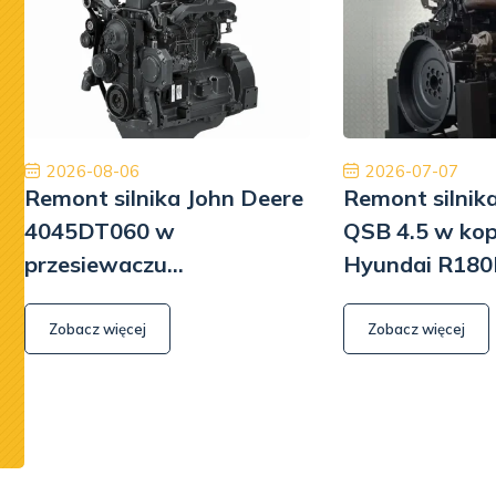
Jestem bardzo zadowolony z naszej współpracy.
Ory
Dobry zespół, dobra obsługa, dobra cena, dobre
międzyna
części. Dziękuję!
najwyższ
Tiberiu Demeter
2026-08-06
2026-07-07
Remont silnika John Deere
Remont silni
4045DT060 w
QSB 4.5 w ko
przesiewaczu
Hyundai R180
Powerscreen Warrior 800
Zobacz więcej
Zobacz więcej