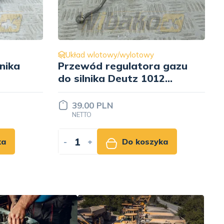
Układ wlotowy/wylotowy
 gazu
Kolektor ssący Deutz
2
04207501R
750.00 PLN
NETTO
ka
-
+
Do koszyka