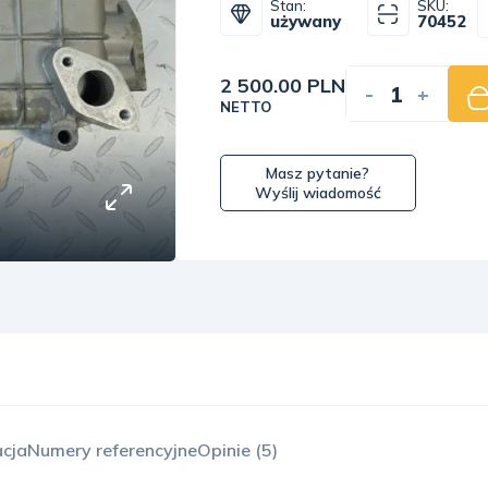
Stan:
SKU:
używany
70452
2 500.00 PLN
-
+
NETTO
Masz pytanie?
Wyślij wiadomość
acja
Numery referencyjne
Opinie (5)