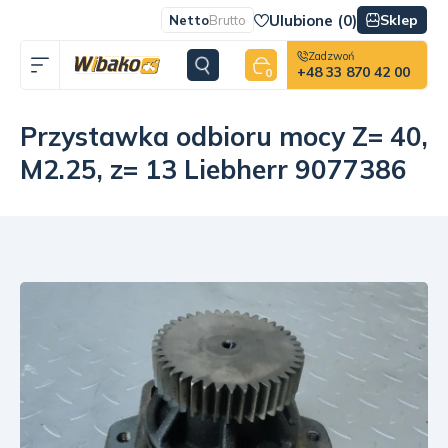
Ulubione (
0
)
Sklep
Netto
Brutto
Zadzwoń
+48 33 870 42 00
0
Przystawka odbioru mocy Z= 40,
M2.25, z= 13 Liebherr 9077386