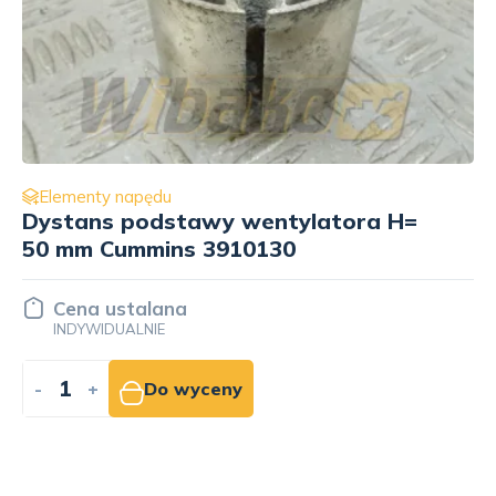
Elementy napędu
Podkładka śruby rolki prowadzącej
Cummins 3921533
Cena ustalana
INDYWIDUALNIE
-
+
Do wyceny