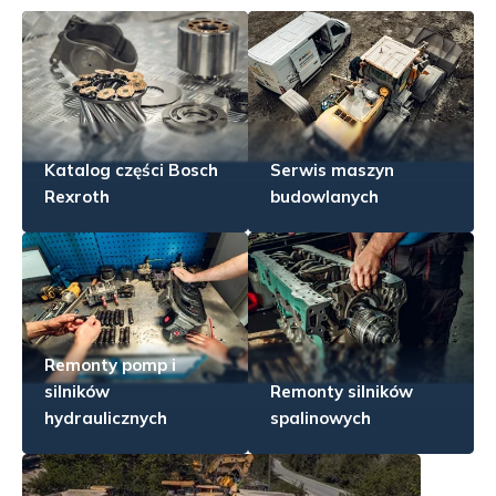
Katalog części Bosch
Serwis maszyn
Rexroth
budowlanych
Remonty pomp i
silników
Remonty silników
hydraulicznych
spalinowych