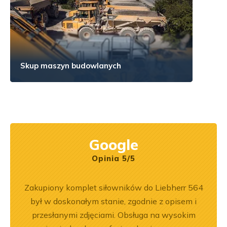
Skup maszyn budowlanych
Google
Opinia 5/5
ny
Zakupiony komplet siłowników do Liebherr 564
Jeste
ały
był w doskonałym stanie, zgodnie z opisem i
Dobr
.
przesłanymi zdjęciami. Obsługa na wysokim