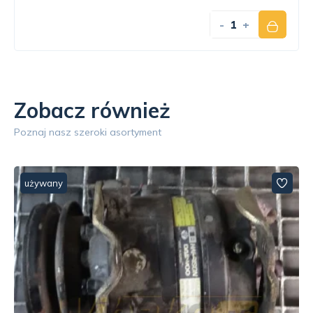
-
+
Zobacz również
Poznaj nasz szeroki asortyment
używany