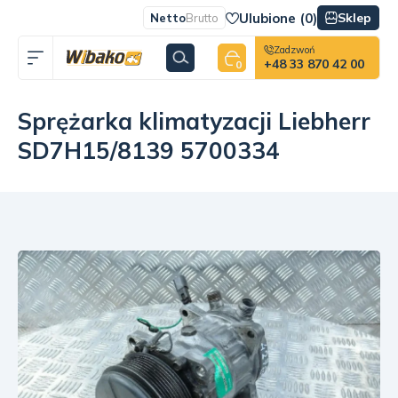
Ulubione (
0
)
Sklep
Netto
Brutto
Zadzwoń
+48 33 870 42 00
0
Sprężarka klimatyzacji Liebherr
SD7H15/8139 5700334