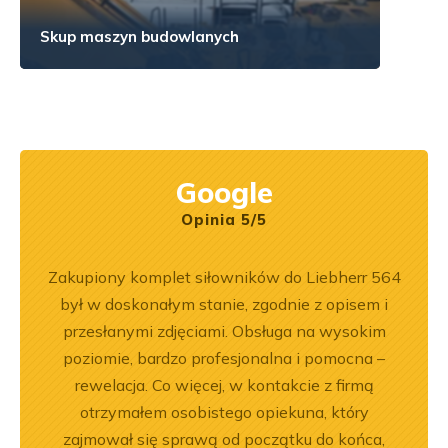
Skup maszyn budowlanych
Google
Opinia 5/5
pracy.
Zakupiony komplet siłowników do Liebherr 564
Wspó
dobre
był w doskonałym stanie, zgodnie z opisem i
Pole
przesłanymi zdjęciami. Obsługa na wysokim
będę 
poziomie, bardzo profesjonalna i pomocna –
rewelacja. Co więcej, w kontakcie z firmą
otrzymałem osobistego opiekuna, który
zajmował się sprawą od początku do końca,