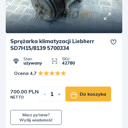
Sprężarka klimatyzacji Liebherr
SD7H15/8139 5700334
Stan:
SKU:
używany
42780
Ocena 4,7
700.00 PLN
-
+
Do koszyka
NETTO
Masz pytanie?
Wyślij wiadomość