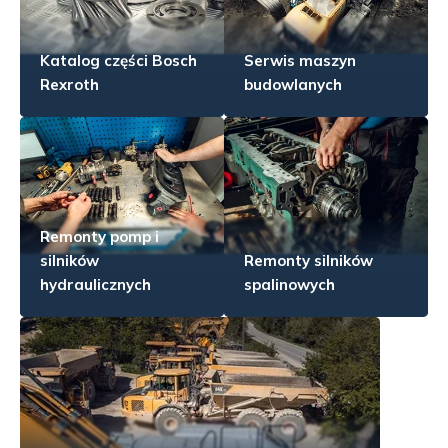
Katalog części Bosch
Serwis maszyn
Rexroth
budowlanych
Remonty pomp i
silników
Remonty silników
hydraulicznych
spalinowych