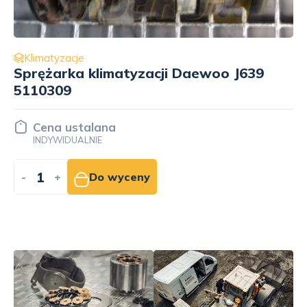
Klimatyzacje
Sprężarka klimatyzacji Sanden 4762
00120490970
Cena ustalana
INDYWIDUALNIE
-
+
Do wyceny