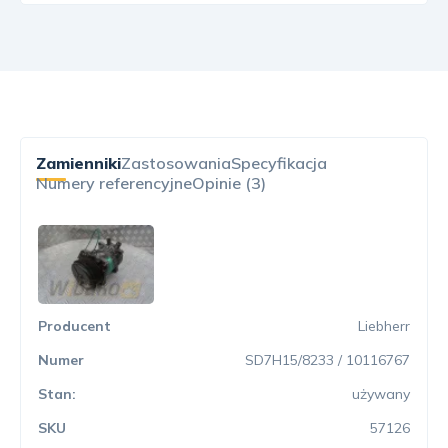
Zamienniki
Zastosowania
Specyfikacja
Numery referencyjne
Opinie (3)
Liebherr
SD7H15/8233 / 10116767
używany
57126