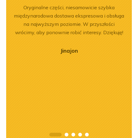
rr 564
Oryginalne części, niesamowicie szybka
Jeste
em i
międzynarodowa dostawa ekspresowa i obsługa
Dobr
okim
na najwyższym poziomie. W przyszłości
na –
wrócimy, aby ponownie robić interesy. Dziękuję!
mą
ry
Jinajon
ńca,
dztwo
asach
orąco