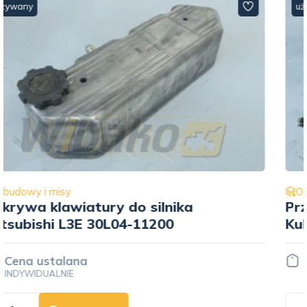
używany
Obudowy i misy
Przewód bagnetu oleju do silnika
Kubota D722
Cena ustalana
INDYWIDUALNIE