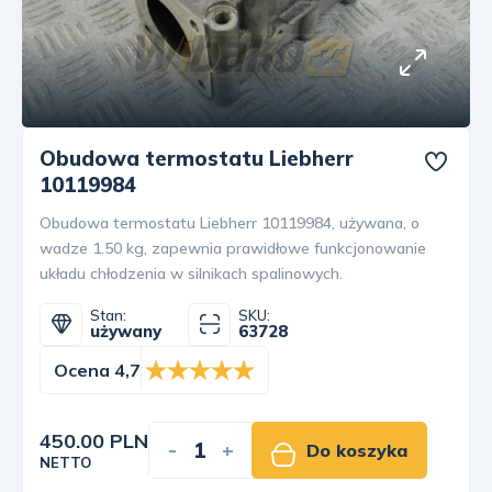
Obudowa termostatu Liebherr
10119984
Obudowa termostatu Liebherr 10119984, używana, o
wadze 1.50 kg, zapewnia prawidłowe funkcjonowanie
układu chłodzenia w silnikach spalinowych.
Stan:
SKU:
używany
63728
Ocena 4,7
450.00 PLN
-
+
Do koszyka
NETTO