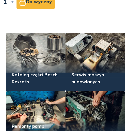
-
+
Do wyceny
Katalog części Bosch
Serwis maszyn
Rexroth
budowlanych
Remonty pomp i