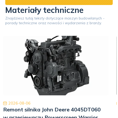
Materiały techniczne
Znajdziesz tutaj teksty dotyczące maszyn budowlanych -
porady techniczne oraz nowości i wydarzenia z branży.
2026-08-06
Remont silnika John Deere 4045DT060
w przesiewaczu Powerscreen Warrior