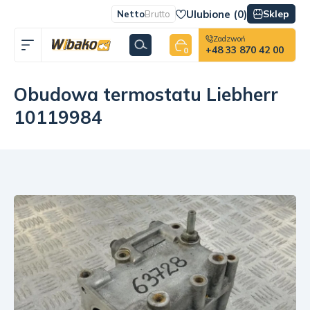
Ulubione (
0
)
Sklep
Netto
Brutto
Zadzwoń
+48 33 870 42 00
0
Obudowa termostatu Liebherr
10119984