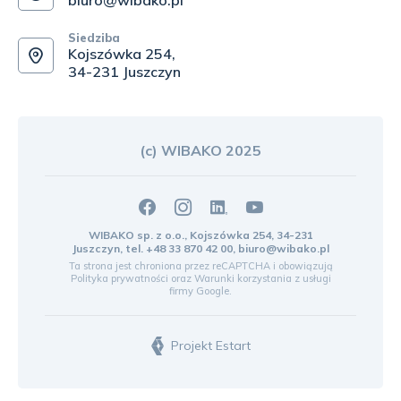
biuro@wibako.pl
Siedziba
Kojszówka 254,
34-231 Juszczyn
(c) WIBAKO 2025
WIBAKO sp. z o.o., Kojszówka 254, 34-231
Juszczyn, tel.
+48 33 870 42 00
,
biuro@wibako.pl
Ta strona jest chroniona przez reCAPTCHA i obowiązują
Polityka prywatności
oraz
Warunki korzystania z usługi
firmy Google.
Projekt Estart