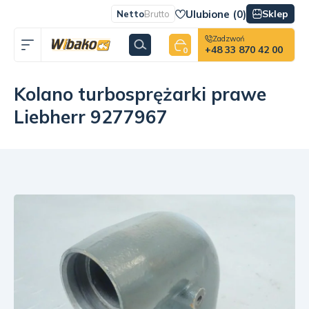
Ulubione (
0
)
Sklep
Netto
Brutto
Zadzwoń
+48 33 870 42 00
0
Kolano turbosprężarki prawe
Liebherr 9277967