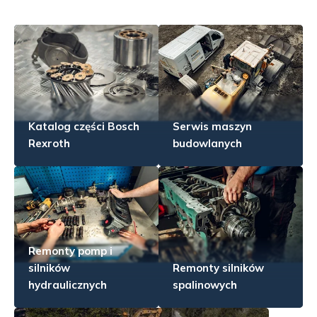
Katalog części Bosch
Serwis maszyn
Rexroth
budowlanych
Remonty pomp i
silników
Remonty silników
hydraulicznych
spalinowych