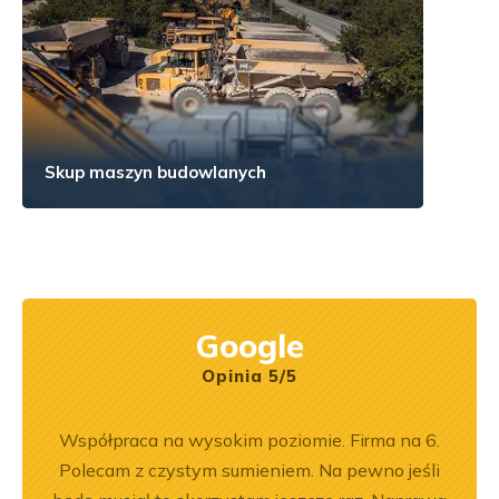
Skup maszyn budowlanych
Google
Opinia 5/5
pracy.
Współpraca na wysokim poziomie. Firma na 6.
Zakup
dobre
Polecam z czystym sumieniem. Na pewno jeśli
był