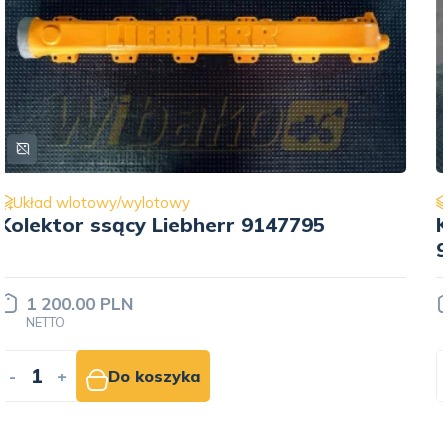
Układ wlotowy/wylotowy
Kolektor wydechowy Liebherr
9886977
1 600.00 PLN
NETTO
-
+
Do koszyka